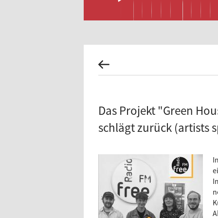
Das Projekt "Green Hous
schlägt zurück (artists 
I
e
I
n
K
A