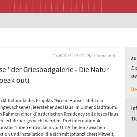
19.05.2026 | 06:00
|
Plattformkoordi...
AU
e" der Griesbadgalerie - Die Natur
Da
de
speak out)
Do
m Mittelpunkt des Projekts "Green House" steht ein
ingewachsenes, leerstehendes Haus im Ulmer Stadtraum.
In
m Rahmen einer künstlerischen Residency soll dieses Haus
Tit
eu erfahrbar gemacht werden. Drei internationale
ünstler*innen entwickeln vor Ort Arbeiten zwischen
ktion und Installation, die sich mit (pflanzlicher) Mitwelt,