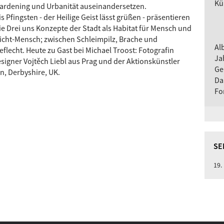
Kü
ardening und Urbanität auseinandersetzen.
is Pfingsten - der Heilige Geist lässt grüßen - präsentieren
ie Drei uns Konzepte der Stadt als Habitat für Mensch und
icht-Mensch; zwischen Schleimpilz, Brache und
Al
eflecht. Heute zu Gast bei Michael Troost: Fotografin
Ja
esigner Vojtěch Liebl aus Prag und der Aktionskünstler
Ge
on, Derbyshire, UK.
Da
Fo
SE
19.