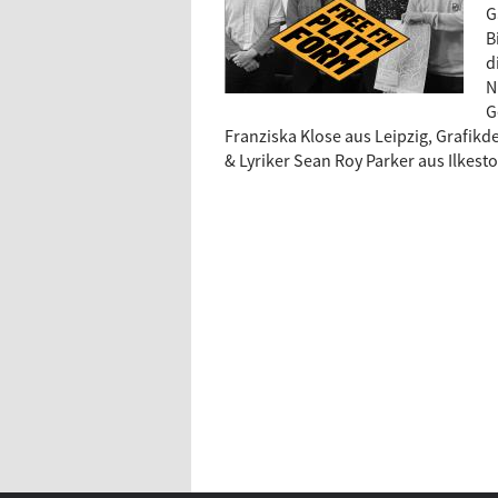
G
B
d
N
G
Franziska Klose aus Leipzig, Grafikd
& Lyriker Sean Roy Parker aus Ilkest