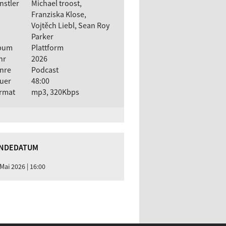
nstler
Michael troost,
Franziska Klose,
Vojtěch Liebl, Sean Roy
Parker
bum
Plattform
hr
2026
nre
Podcast
uer
48:00
rmat
mp3, 320Kbps
NDEDATUM
 Mai 2026 | 16:00