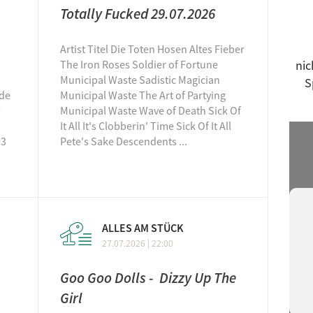
Fre
Totally Fucked 29.07.2026
Fre
Artist Titel Die Toten Hosen Altes Fieber
Get
The Iron Roses Soldier of Fortune
nic
Gul
Municipal Waste Sadistic Magician
S
Hap
de
Municipal Waste The Art of Partying
7
Municipal Waste Wave of Death Sick Of
Har
It All It's Clobberin' Time Sick Of It All
Her
93
Pete's Sake Descendents ...
Hig
Hip
Ind
Ind
ALLES AM STÜCK
Exc
27.07.2026 | 22:00
jazz
Goo Goo Dolls - Dizzy Up The
Jó 
Girl
kla