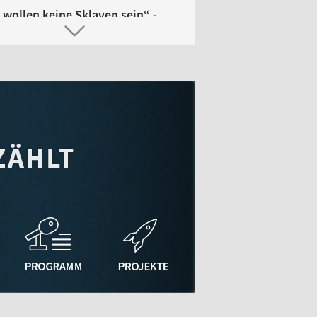
 wollen keine Sklaven sein“ -
tschlandweite Radiopremiere
 Autors der Maidan-Hymne
olution Ukraine“ - Ute Seibt &
tyslav Bome
.2026 | 15.30 | Plattformkoordination
offene Singkreis der Sanskrit-
statt Ulm - Katja & Micha
m mit Harald Haupt und Gästen
.2026 | 06.00 | Plattformkoordination
ioschnuppern im August und
tember
2026 | 09.14 | Lovis
es aus dem Naturmuseum Ulm -