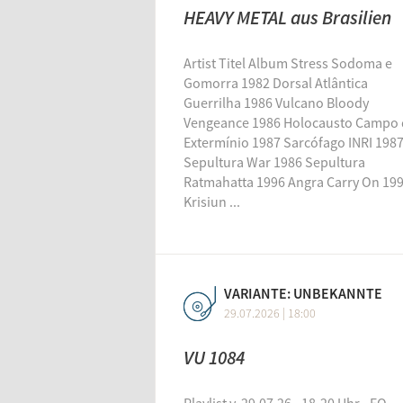
HEAVY METAL aus Brasilien
Artist Titel Album Stress Sodoma e
Gomorra 1982 Dorsal Atlântica
Guerrilha 1986 Vulcano Bloody
Vengeance 1986 Holocausto Campo 
Extermínio 1987 Sarcófago INRI 198
Sepultura War 1986 Sepultura
Ratmahatta 1996 Angra Carry On 19
Krisiun ...
VARIANTE: UNBEKANNTE
29.07.2026 | 18:00
VU 1084