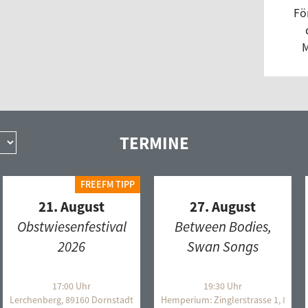
Pro
Fö
Pro
M
Rad
rad
RéM
rhy
Roc
TERMINE
Roo
Russ
FREEFM TIPP
Sch
21. August
27. August
Sch
Obstwiesenfestival
Between Bodies,
SKA
2026
Swan Songs
Sou
Sou
17:00 Uhr
19:30 Uhr
 Ulm
Lerchenberg, 89160 Dornstadt
Hemperium: Zinglerstrasse 1, 8907
Sou