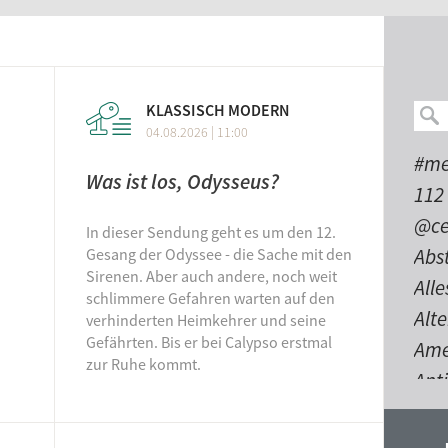
Luis
die ihn ganz abschaffen möchte?
03.08
n dieser Episode gefragt.
WETS
KLASSISCH MODERN
Stun
04.08.2026 | 11:00
Sum
#me
31.07.
Was ist los, Odysseus?
112
Ab i
@ce
In dieser Sendung geht es um den 12.
31.07.
Abs
Gesang der Odyssee - die Sache mit den
Sirenen. Aber auch andere, noch weit
All
25 J
schlimmere Gefahren warten auf den
Alt
verhinderten Heimkehrer und seine
Rück
Gefährten. Bis er bei Calypso erstmal
Tanz
Ame
zur Ruhe kommt.
Sky 
Anti
Kat
Auf
Dome
ble
30.07