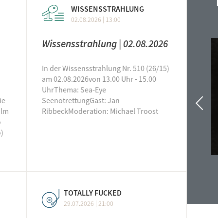
WISSENSSTRAHLUNG
Car
02.08.2026 | 13:00
Con
6.07. - 12.07.2026
KW 32
03.08. - 09.08.2026
Cou
Wissensstrahlung | 02.08.2026
dan
In der Wissensstrahlung Nr. 510 (26/15)
Dop
am 02.08.2026von 13.00 Uhr - 15.00
Dub
UhrThema: Sea-Eye
ie
SeenotrettungGast: Jan
Dud
olm
RibbeckModeration: Michael Troost
Eine
Zurüc
o
Eine
o)
Ent
Erit
Cats & Sunsets
Lately, Love Is Dead
f*ai
Raid Kyu
Baby Smith
fre
TOTALLY FUCKED
29.07.2026 | 21:00
free