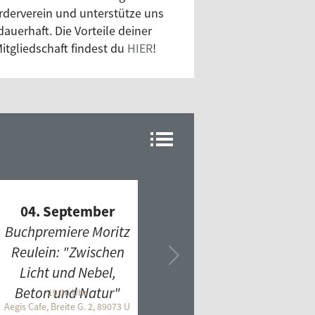
gdorf
rderverein und unterstütze uns
jektplatz
dauerhaft. Die Vorteile deiner
itgliedschaft findest du
HIER
!
io Wecker
io.mikrowelle
arks BeatBrunch
thm shuffle
k'n'Roll Flashback
ts Americana
kij Express
atzkiste
04. September
lecktronik
Buchpremiere Moritz
ramba!
Reulein: "Zwischen
l Rotation
Licht und Nebel,
nd of Africa
Beton und Natur"
19:30 Uhr
3 Ulm
Aegis Cafe, Breite G. 2, 89073 Ulm
ndscapes