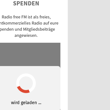
SPENDEN
nch Cuts
unde reden Tacheles
Radio free FM ist als freies,
 up!
htkommerzielles Radio auf eure
aschkanone
penden und Mitgliedsbeiträge
py Morning
angewiesen.
twurstmassaker
rengedeck
h Noon
pie Morning
ie Gap
ieRE - Independent Radio
hange
in'
napot!
ssisch modern