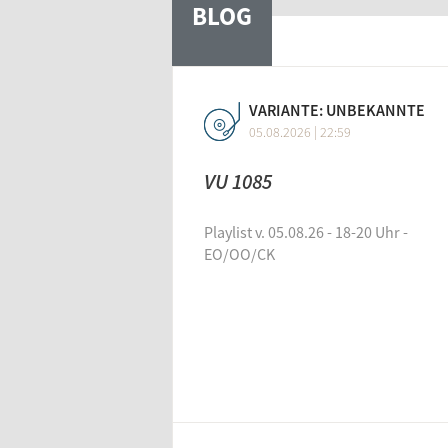
BLOG
Kritiker und sogar eine Partei, 
Das haben sich Maxi und Emilia i
Medienstaatsvertrag
VARIANTE: UNBEKANNTE
Meinungsfreiheit
05.08.2026 | 22:59
Medienrecht
VU 1085
Playlist v. 05.08.26 - 18-20 Uhr -
EO/OO/CK