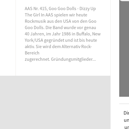
La 
AAS Nr. 415, Goo Goo Dolls - Dizzy Up
The Girl In AAS spielen wir heute
Lok
Rockmusik aus den USA von den Goo
mal
Goo Dolls. Die Band wurde vor genau
Man
40 Jahren, im Jahr 1986 in Buffalo, New
York/USA gegründet und ist bis heute
Mas
aktiv. Sie wird dem Alternativ Rock-
Mon
Bereich
zugerechnet. Gründungsmitglieder...
Mor
Mu
Musi
pea
Fri
Pla
Di
Pla
un
Pla
un