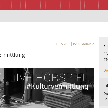
11.05.2019 | 15:00
|
dominic
AU
ermittlung
Li
#k
Do
In
Da
Fo