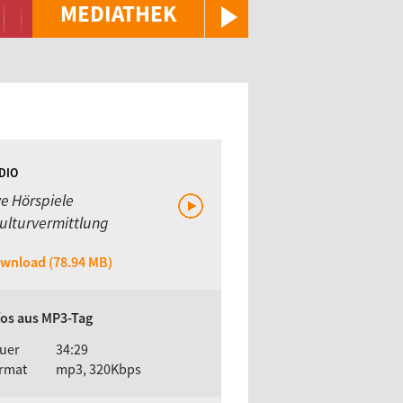
MEDIATHEK
DIO
ve Hörspiele
ulturvermittlung
wnload (78.94 MB)
fos aus MP3-Tag
uer
34:29
rmat
mp3, 320Kbps