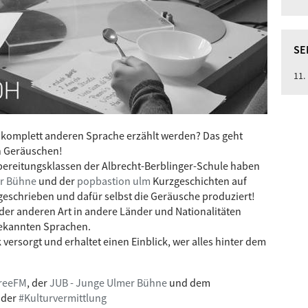
SE
11.
r komplett anderen Sprache erzählt werden? Das geht
on Geräuschen!
bereitungsklassen der Albrecht-Berblinger-Schule haben
er Bühne
und der
popbastion ulm
Kurzgeschichten auf
geschrieben und dafür selbst die Geräusche produziert!
der anderen Art in andere Länder und Nationalitäten
bekannten Sprachen.
 versorgt und erhaltet einen Einblick, wer alles hinter dem
freeFM
, der
JUB - Junge Ulmer Bühne
und dem
 der
#Kulturvermittlung