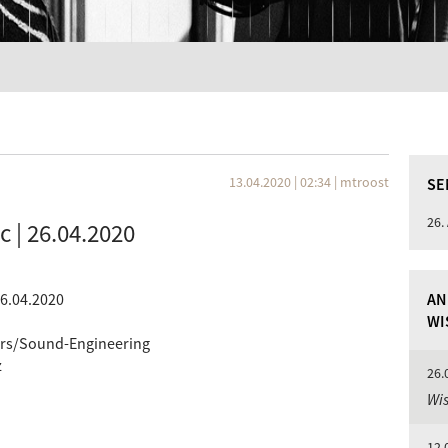
13.04.2020 | 02:34
|
mtroost
SE
26.
c | 26.04.2020
26.04.2020
AN
WI
urs/Sound-Engineering
z
26.
Wis
12.