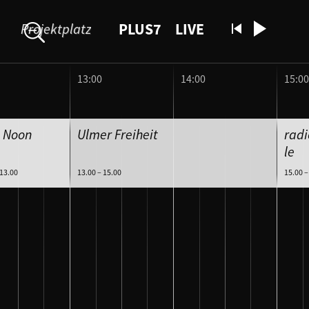
J
u
PLUS7
LIVE
Projektplatz
m
p
t
13:00
14:00
15:00
o
N
a
 Noon
Ulmer Freiheit
radi
v
le
i
 13.00
13.00 – 15.00
15.00 –
g
a
t
i
o
n