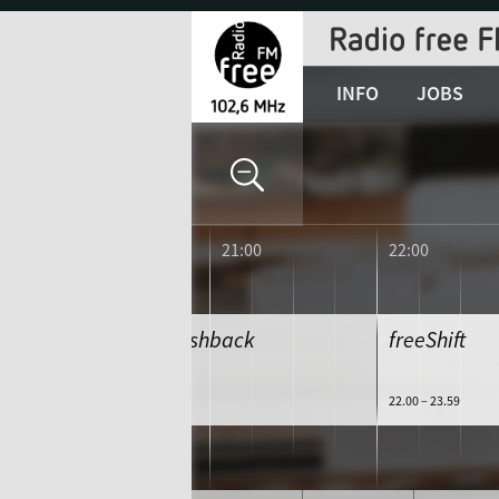
Jump
to
Navigation
INFO
JOBS
20:00
21:00
22:00
Rock'n'Roll Flashback
freeShift
20.00 – 22.00
22.00 – 23.59