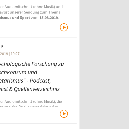
der Audiomitschnitt (ohne Musik) und
laylist unserer Sendung zum Thema
nismus und Sport
vom
15.08.2019
.
r Sendung:
UP
2019 | 19:27
ychologische Forschung zu
ischkonsum und
etarismus" - Podcast,
list & Quellenverzeichnis
der Audiomitschnitt (ohne Musik), die
ist und das Quellenverzeichnis der
ung vom
28.02.2019
zu
ologischer Forschung zu
schkonsum und Vegetarismus
.