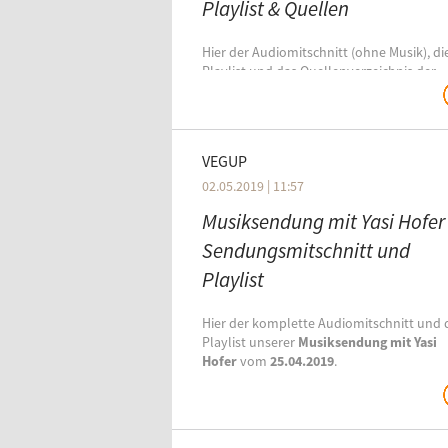
Playlist & Quellen
Hier der Audiomitschnitt (ohne Musik), di
Playlist und das Quellenverzeichnis der
Sendung vom
07.11.2019
,
unserer zweit
Sendung
zu
Psychologischer Forschung
Fleischkonsum und Vegetarismus
.
VEGUP
In der Sendung:
02.05.2019 | 11:57
Musiksendung mit Yasi Hofer 
Sendungsmitschnitt und
Playlist
Hier der komplette Audiomitschnitt und 
Playlist unserer
Musiksendung mit Yasi
Hofer
vom
25.04.2019
.
In der Sendung: