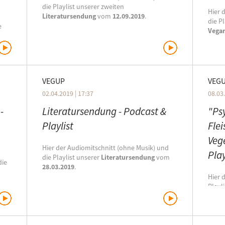
die Playlist unserer zweiten
Hier 
Literatursendung
vom
12.09.2019
.
die P
e
Vega
en
In der Sendung:
 zu
In de
VEGUP
VEG
02.04.2019 | 17:37
08.03.
-
Literatursendung - Podcast &
"Ps
Playlist
Fle
Veg
Hier der Audiomitschnitt (ohne Musik) und
Play
die Playlist unserer
Literatursendung
vom
die
28.03.2019
.
Hier 
Playl
Send
In der Sendung:
Psych
Flei