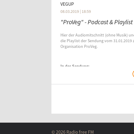
VEGUP
08.03.2019 | 18:59
"ProVeg" - Podcast & Playlist
Hier der Audiomitschnitt (ohne Musik) un
die Playlist der Sendung vom 31.01.2019 
Organisation ProVeg.
In der Sendung:
Viele Informationen
über die Organisation
ProVeg
© 2026 Radio free FM