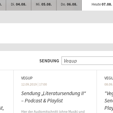
8.
Di.
04.08.
Mi.
05.08.
Do.
06.08.
Heute
07.08.
Vegup
SENDUNG
VEGUP
VEG
12.09.2019 | 17:00
08.09.
Sendung „Literatursendung II“
"Ve
– Podcast & Playlist
Sen
t,
Play
Hier der Audiomitschnitt (ohne Musik) und