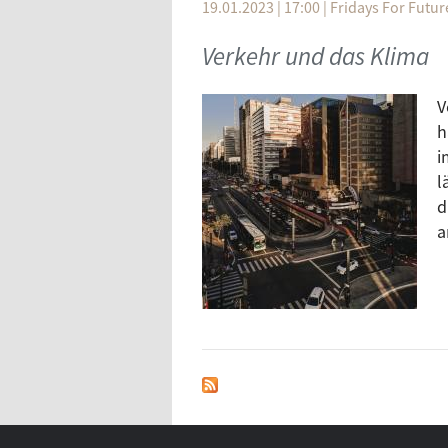
19.01.2023 | 17:00
|
Fridays For Futur
Verkehr und das Klima
V
h
i
l
d
a