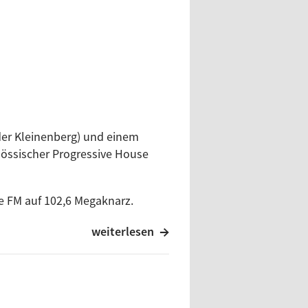
e
timming
der Kleinenberg) und einem
össischer Progressive House
e FM auf 102,6 Megaknarz.
on & Bruce Aisher
ken.
weiterlesen
tilda