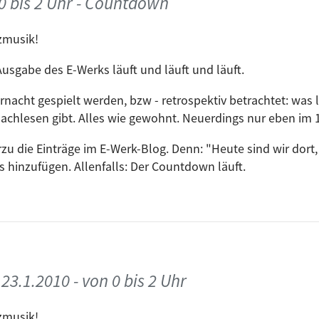
0 bis 2 Uhr - Countdown
Artist
zmusik!
Pascal Vert
usgabe des E-Werks läuft und läuft und läuft.
wman Remix)
Bertie Blac
nacht gespielt werden, bzw - retrospektiv betrachtet: was lief
achlesen gibt. Alles wie gewohnt. Neuerdings nur eben im
Florian Mein
u die Einträge im E-Werk-Blog. Denn: "Heute sind wir dort, 
s hinzufügen. Allenfalls: Der Countdown läuft.
Tessla (Acappella)
Jean Claude
ht.
rf.de
Album
Artist
23.1.2010 - von 0 bis 2 Uhr
ouge
Lulu Rouge
zmusik!