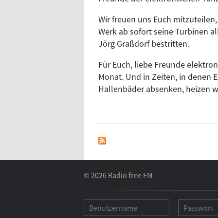
Music For Dreams
Wir freuen uns Euch mitzuteile
Werk ab sofort seine Turbinen a
Jörg Graßdorf bestritten.
Für Euch, liebe Freunde elektr
Monat. Und in Zeiten, in denen
Hallenbäder absenken, heizen wir
Die nächste Ausgabe des E-Werks
im Zeichen der Einlösung zweie
Kleinenbergs neuer fabelhaften 
berichten.
Wie sich das anhören wird? Hmh
© 2026 Radio free FM
einem musikalischen Querschnit
House Variationen (Sultan).
Und wie gewohnt ohne LaLa Hous