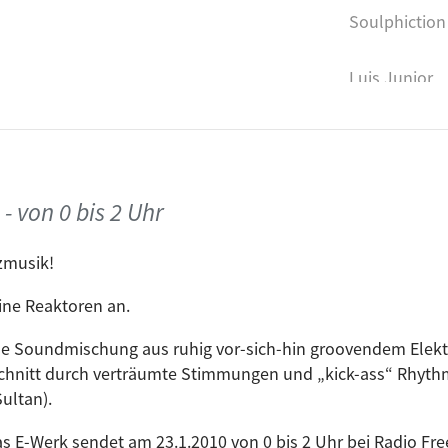
Soulphiction
Luis Junior
Remix)
Toby Tobias
x)
Pascal Vert
 von 0 bis 2 Uhr
Sascha Funk
zmusik!
Behrouz
ine Reaktoren an.
ine Soundmischung aus ruhig vor-sich-hin groovendem Elek
0th Anniversary Mix)
Tone Depth
hnitt durch verträumte Stimmungen und „kick-ass“ Rhyth
ultan).
Behrouz
s E-Werk sendet am 23.1.2010 von 0 bis 2 Uhr bei Radio Fr