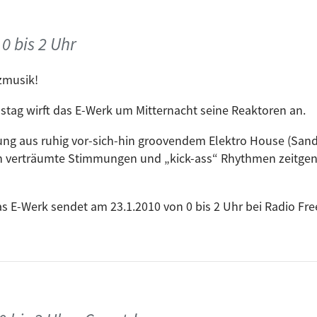
Sascha Funk
0 bis 2 Uhr
Stimming
zmusik!
mstag wirft das E-Werk um Mitternacht seine Reaktoren an.
Solomun & S
ng aus ruhig vor-sich-hin groovendem Elektro House (San
hold Remix)
Rockers Hi-Fi
h verträumte Stimmungen und „kick-ass“ Rhythmen zeitgen
DaFunk
s E-Werk sendet am 23.1.2010 von 0 bis 2 Uhr bei Radio Fre
Glenn Morris
ir rüsten auf. Das E-Werk – jetzt alle 14 Tage! Bitte vormer
Shepard Remix)
DBN feat. Ma
ternative - Sultan