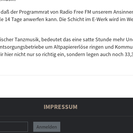
n, daß der Programmrat von Radio Free FM unserem Ansinne
lle 14 Tage anwerfen kann. Die Schicht im E-Werk wird im 
onischer Tanzmusik, bedeutet das eine satte Stunde mehr U
 Entsorgungsbetriebe um Altpapiererlöse ringen und Kommu
 hier nicht nur so richtig ein, sondern legen auch noch 33,
 wird Jörg Graßdorf diesen Samstag bestreiten. Das Progra
r Versprechen vorangegangener Sendungen. Nämlich 1) auch
Mix-Kompilation (an)zuspielen und 2) von der „Nubreed - S
. Eine Mischung aus ruhig vor-sich-hin groovendem Elektro
IMPRESSUM
t durch verträumte Stimmungen und „kick-ass“ Rhythmen z
e. Wieso? Deshalb. Weil´s besser ist.