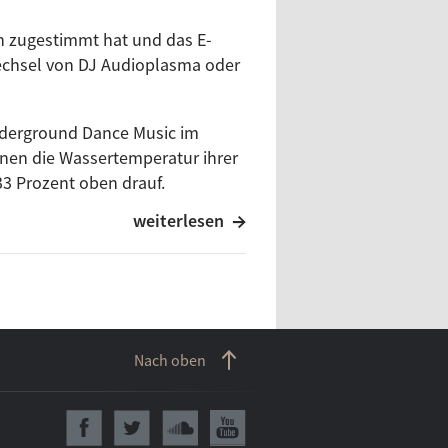
n zugestimmt hat und das E-
Wechsel von DJ Audioplasma oder
nderground Dance Music im
nen die Wassertemperatur ihrer
33 Prozent oben drauf.
weiterlesen
mm für den 23. Januar steht voll
 die A-Seite von Sander
ultan“ in Wort und Ton zu
 House (Sander Kleinenberg) und
Nach oben
eitgenössischer Progressive