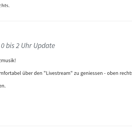
chts.
Luciano Esse
ns schon in 14 Tagen, dann rockt am Schaltpult: DJ Audiop
Sultan & Ne
Norman Zub
 0 bis 2 Uhr Update
bfreak Mix) vs. Moments (Guitarapella)
Dominik Eulb
zmusik!
ole
Namito
omfortabel über den "Livestream" zu geniessen - oben recht
en.
Sultan & Ned
Sultan & Ne
eprise - Sander Kleinenberg
Artist