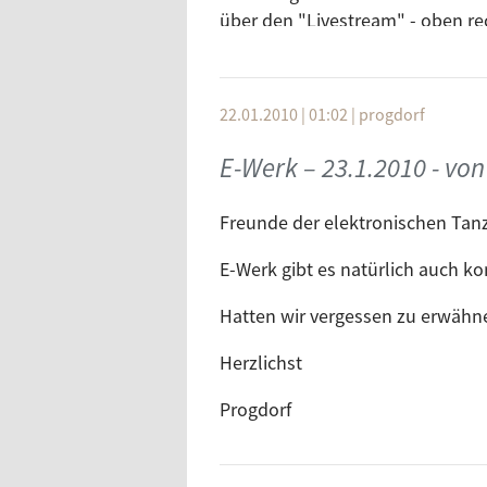
über den "Livestream" - oben re
10
Los Penal
Atcha Recordings
Die nächste Show gibt es übrige
11
Roads Under Ramallah
Global Underground
Freut Euch!
22.01.2010 | 01:02
|
progdorf
12
Swing
Herzlichst
E-Werk – 23.1.2010 - von
Parquet Recordings
13
Sansula (Jonas Koop's Du
Progdorf.
Freunde der elektronischen Tan
Traum Schallplatten vs. Black H
14
Train To Tehran
E-Werk gibt es natürlich auch k
Great Stuff
Hatten wir vergessen zu erwähn
15
Crimson Sun
Harem Records
Herzlichst
16
Verona
Progdorf
Global Underground
1.15 bis 1.45 - Energieträger R
Num.
Title