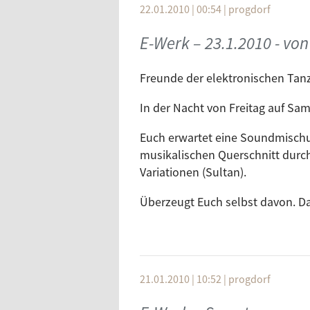
22.01.2010 | 00:54
|
progdorf
Label
1
Summer Rain
E-Werk – 23.1.2010 - von 
BPitch Control
2
Silver Surfer
Freunde der elektronischen Tan
Diynamic Music
In der Nacht von Freitag auf Sa
3
Feuervogel
Diynamic Music
Euch erwartet eine Soundmischu
4
Push Push (Rainer Weich
musikalischen Querschnitt durc
Great Stuff
Variationen (Sultan).
5
Smokin Hawt
Überzeugt Euch selbst davon. Da
Forensic
6
Graffiti
Und denkt dran: Andere kürzen, w
Morrison Recordings
Freut Euch!
7
Asteroidz (Sultan & Ned 
21.01.2010 | 10:52
|
progdorf
Yoshitoshi Recordings
Herzlichst
1.45 bis 2.05 - Energieträger Al