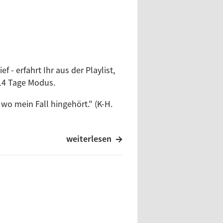
kman
 - erfahrt Ihr aus der Playlist,
 14 Tage Modus.
del
wo mein Fall hingehört." (K-H.
 Ades vs. Luomo
weiterlesen