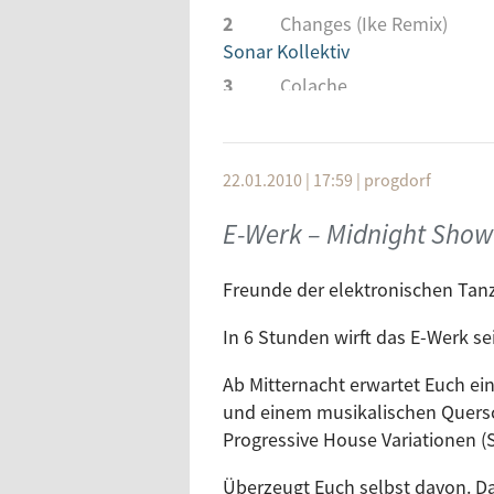
2
Changes (Ike Remix)
Sonar Kollektiv
3
Colache
Abysoma Records
4
Schoon (Dave Ellesmere 
Rekids
22.01.2010 | 17:59
|
progdorf
5
Bios (Markus Wesen Remi
E-Werk – Midnight Show -
Jetlag Digital
6
Mango
Freunde der elektronischen Tan
BPitch Control
7
Where Are You Now
In 6 Stunden wirft das E-Werk se
Forensic Records
Ab Mitternacht erwartet Euch e
8
Rumblefish (Tone Depth 1
und einem musikalischen Quersc
Bedrock
Progressive House Variationen (S
9
Coming Home
Ecco Beach Music
Überzeugt Euch selbst davon. Da