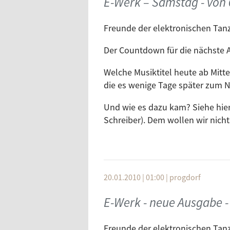
E-Werk – Samstag - von 
Progdorf.
Num.
Title
Label
Freunde der elektronischen Tan
1
When Time Stands Still
Der Countdown für die nächste A
Pascal Vert
2
Town Of Sorrow (Mic Ne
Welche Musiktitel heute ab Mitter
Forum 5
die es wenige Tage später zum N
3
La Nuit
Und wie es dazu kam? Siehe hierz
Traum Schallplatten
Schreiber). Dem wollen wir nicht
4
Harlem (Gorge Remix) vs. 
Great Stuff
Wir hören uns dann ab Mitternac
Schöner ist es bei www.progdo
Freut Euch!
Artist
Titel
20.01.2010 | 01:00
|
progdorf
Herzlichst
Num.
Title
E-Werk - neue Ausgabe - 
Label
Progdorf
1
Lulu R
Freunde der elektronischen Tan