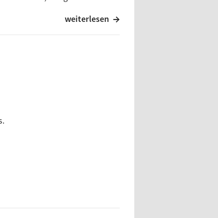
 & Toni D
weiterlesen
lasma.
d Shepard
e
erg vs. Tone Depth & Sultan
s.
 Shepard feat. Dirty Vegas
d Shepard