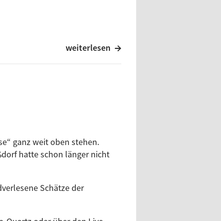
)
 Future
weiterlesen
de VonStroke
r
ed Groove
ha Braemer
use“ ganz weit oben stehen.
dorf hatte schon länger nicht
h, Gregor Schwellenbach
, Underworld
 Niggemann
dverlesene Schätze der
Album