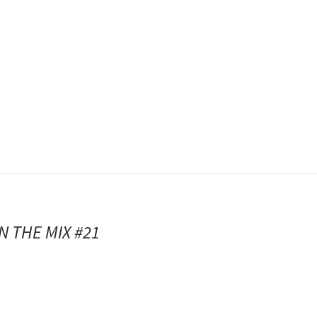
Album
Artist
State trooper
N THE MIX #21
rammeln
shine