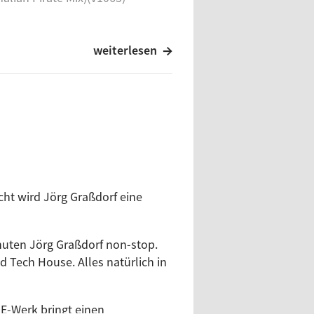
weiterlesen
x)
es Instrumental Mix)
ht wird Jörg Graßdorf eine
inuten Jörg Graßdorf non-stop.
 Tech House. Alles natürlich in
 'Safe From Dub' Mix)
 E-Werk bringt einen