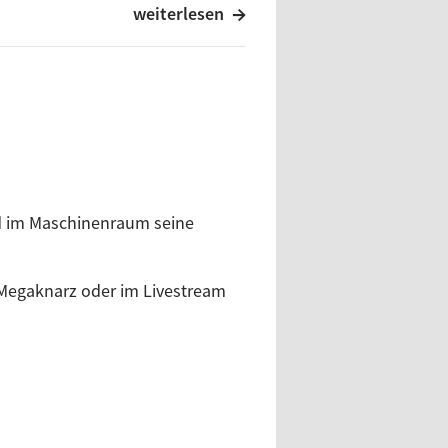
weiterlesen
r 42 Minuten: Bitte schön ...
cht, zwischen 0 und 2 Uhr, bei
s)
nd im Maschinenraum seine
n)
 Megaknarz oder im Livestream