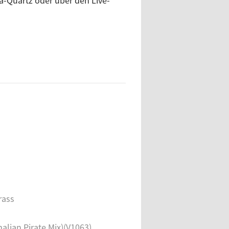
a-Quartz oder über den Live-
Artist
DAVI
DAVI
eballos
rass
alian Pirate Mix)(V1063)