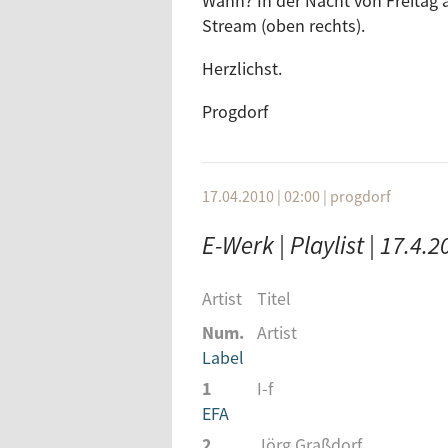
Wann? In der Nacht von Freitag 
Diynamic
Num.
Title
Stream (oben rechts).
6
Adelante
Label
Hotfingers
Herzlichst.
1
Eclipse
7
Rej (Stefano Noferini M
Rebellion
Progdorf
Spinnin Records
2
The Gates 
8
Catch Me (Ryan Davis 
Rebellion
microCastle
17.04.2010 | 02:00
|
progdorf
9
Reeperbahn
Pryda Records
E-Werk | Playlist | 17.4.2
10
The Strong Rhythm - 
Magna
Artist
Titel
Moderation und Musik dj audiopl
Num.
Artist
Label
1
I-f
EFA
2
Jörg Graßdorf