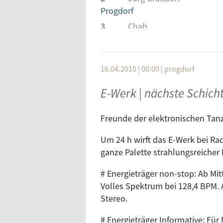
Progdorf
3
Chab
Saw Recordings
4
Dean Coleman feat. DCL
Yoshitoshi Recordings
16.04.2010 | 00:00
|
progdorf
5
Way Out West
E-Werk | nächste Schich
Hope Recordings
6
Presslaboys
Freunde der elektronischen Tan
Audio Therapy
7
Muzikjunki feat. Warren M
Um 24 h wirft das E-Werk bei Ra
Little Mountain Recordings
ganze Palette strahlungsreicher 
8
Guy J
# Energieträger non-stop: Ab Mit
Bedrock
Volles Spektrum bei 128,4 BPM. 
9
Narcotic Thrust
Stereo.
Yoshitoshi Recordings
# Energieträger Informative: Für
10
David Lynch & Dean Hurl