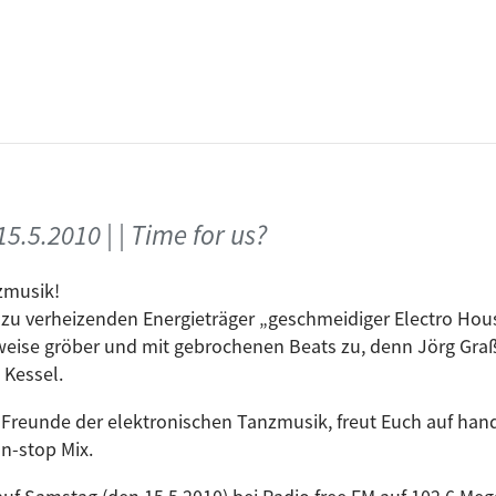
obsidian(the light vs. pfn rmx
er Philharmoniker, Philipp Armbruster
Album
armoniker, Philipp Armbruster :: Monaberry
Sonic
Artist
Album
Artist
Clau
gteen
State troope
rammeln
The Freakazoids
5.5.2010 | | Time for us?
use Mix)
Lock
Eric Sneo, Tube-Tech
zmusik!
Sasc
er zu verheizenden Energieträger „geschmeidiger Electro Ho
eise gröber und mit gebrochenen Beats zu, denn Jörg Graß
Hot Chip
 Schwellenbach
Kolsc
 Kessel.
D.Ramirez, Mark Knight
Alex
Freunde der elektronischen Tanzmusik, freut Euch auf han
n-stop Mix.
David August