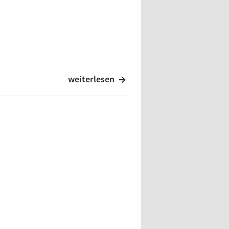
weiterlesen
m
alo
el Ananda, Maceo Plex