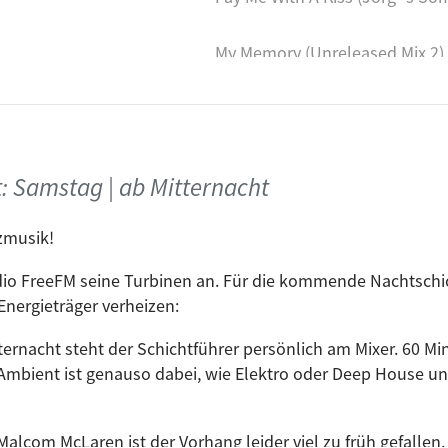
My Memory (Unreleased Mix 2)
A
I Want You (Original Mix)
Spaceman (Robert Babicz Remi
t: Samstag | ab Mitternacht
Ultimate
zmusik!
orris
Please You (2009) (Randall Jon
dio FreeFM seine Turbinen an. Für die kommende Nachtschic
Energieträger verheizen:
Mikro (Nick Muir Edit)
ternacht steht der Schichtführer persönlich am Mixer. 60 M
Ambient ist genauso dabei, wie Elektro oder Deep House und
Safe From Harm (Dean Coleman
 Malcom McLaren ist der Vorhang leider viel zu früh gefallen.
ey
The Air Is On Fire: III (Grey)