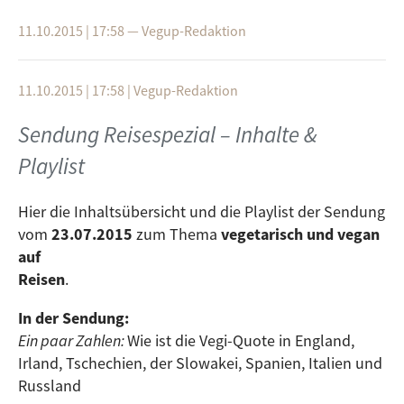
aus Rheinstetten
Rezept des Monats
: Linsensalat - Gesund & lecker
11.10.2015 | 17:58
—
Vegup-Redaktion
Veggie 1x1
: Vitamin B12
Blick ins Web
: Internetpräsenz vom
wissenschaftlichen Kongress VegMed - Vegetarische
11.10.2015 | 17:58
|
Vegup-Redaktion
Ernährung und Medizin,
www.vegmed.de
Sendung Reisespezial – Inhalte &
Vor Ort Bericht
:
Ulm isst gut
Playlist
Playlist:
Against me!
- Bamboo Bones
Hier die Inhaltsübersicht und die Playlist der Sendung
Santigold
- Say Aha
vom
23.07.2015
zum Thema
vegetarisch und vegan
Beastie Boys
- Intergalactic
auf
Morrissey
- To me you are a work of art
Reisen
.
Skunk Anansie
- Yes it’s fucking political
Chvrches
- The mother we share
In der Sendung:
Tocotronic
- Wir sind viel zu lange mit euch
Ein paar Zahlen:
Wie ist die Vegi-Quote in England,
mitgegangen
Irland, Tschechien, der Slowakei, Spanien, Italien und
Propaghandi
- Back to the motor league
Russland