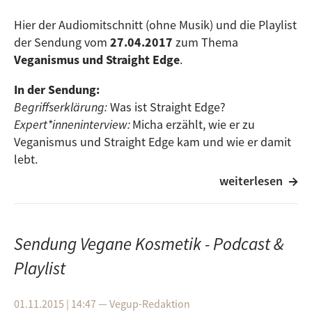
Pavel –
Helmet Lampshade
Hier der Audiomitschnitt (ohne Musik) und die Playlist
Cruise Control
– No Age
der Sendung vom
27.04.2017
zum Thema
Veganismus und Straight Edge
.
Banana Brain –
Die Antwoord
In der Sendung:
Ridiculous –
Ember Swift
Begriffserklärung:
Was ist Straight Edge?
Expert*inneninterview:
Micha erzählt, wie er zu
Veganismus und Straight Edge kam und wie er damit
Quellenverzeichnis:
lebt.
Buchtipp:
Sober Living for the Revolution
weiterlesen
Bilewicz, M., Imho
ff
, R., & Drogosz, M. (2011).
The
humanity of what we eat: Conceptions of human
Playlist:
uniqueness among vegetarians and omnivores.
Straight Edge
- Minor Threat
European Journal of Social Psychology, 41
, 201
–
209.
Sendung Vegane Kosmetik - Podcast &
Passion for Freedom
- True Nature
New Noise
- Refused
Chan, E. Y., & Zlatevska, N. (2019). Jerkies, tacos, and
Playlist
Choices
- X-Acto
burgers: Subjective socioeconomic status and meat
No More
- Youth of Today
preference.
Appetite, 132
, 257-266.
01.11.2015 | 14:47
—
Vegup-Redaktion
Killing Brain Cells
- Earth Crisis