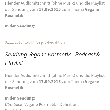
Hier der Audiomitschnitt (ohne Musik) und die Playlist
Code of Honor
- Deadlock
Markowski, K. L., & Roxburgh, S. (2019). “If I became a
der Sendung vom
17.09.2015
zum Thema
Vegane
Father Said
- True Nature
vegan, my family and friends would hate me:”
Kosmetik
.
Anticipating vegan stigma as a barrier to plant-based
Kontakt
: vegup(a)freefm.de oder über unsere
diets.
Appetite, 135
, 1-9.
In der Sendung:
Facebook-Seite
Rees, J. H., Bamberg, S., Jäger, A., Victor, L.,
Bergmeyer, M., & Friese, M. (2018). Breaking the habit:
01.11.2015 | 14:47
|
Vegup-Redaktion
on the highly habitualized nature of meat
Sendung Vegane Kosmetik - Podcast &
consumption and implementation intentions as one
effective way of reducing it.
Basic and Applied Social
Playlist
Psychology, 40
(3), 136-147.
Hier der Audiomitschnitt (ohne Musik) und die Playlist
Ruby, M. B. (2012). Vegetarianism. A blossoming field
der Sendung vom
17.09.2015
zum Thema
Vegane
of study.
Appetite, 58
(1),
141-150.
Kosmetik
.
In der Sendung:
Überblick
: Vegane Kosmetik - Definition,