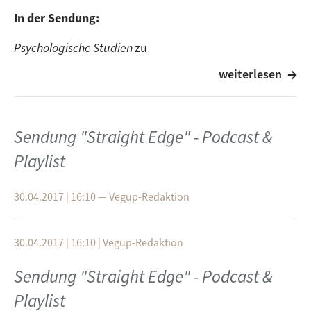
In der Sendung:
Psychologische Studien
zu
weiterlesen
Geschlechtsunterschieden in Sachen
Fleischkonsum
Fleisch als Statussymbol
Strategien den Fleischkonsum zu reduzieren
Sendung "Straight Edge" - Podcast &
Stigmatisierung von Veganer*innen
Playlist
Karnismus
Playlist:
30.04.2017 | 16:10
—
Vegup-Redaktion
Trains
– Porcupine Tree
30.04.2017 | 16:10
|
Vegup-Redaktion
Keaton’s Song
- Soko
Sendung "Straight Edge" - Podcast &
Tick tick boom
- The Hives
Playlist