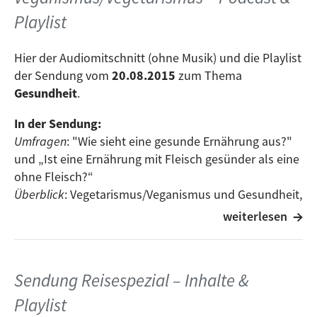
The Hennings
- Refugee
Playlist
Yeah Yeah Yeahs
- Heads Will Roll
Ceath Cab For Cutie
- I Will Follow You Into The Dark
Hier der Audiomitschnitt (ohne Musik) und die Playlist
Betty Who
- Somebody Loves You
der Sendung vom
20.08.2015
zum Thema
Two Door Cinema Club
- Next Year
Gesundheit
.
Kontakt: ulm(a)vebu.de oder über unsere
Facebook-
In der Sendung:
Seite
Umfragen
: "Wie sieht eine gesunde Ernährung aus?"
und „Ist eine Ernährung mit Fleisch gesünder als eine
ohne Fleisch?“
Hier der Audiomitschnitt (ohne Musik) und die Playlist
Überblick
: Vegetarismus/Veganismus und Gesundheit,
der Sendung vom
17.09.2015
zum Thema
Vegane
mehr Infos zum Thema unter:
www.dge.de
,
weiterlesen
Kosmetik
.
www.vrg.org
,
www.vebu.de
,
www.highfive-vegan.org
,
veganhealth.org
,
skepdic.com/chinastudy.html
In der Sendung:
Experteninterview
: Ist vegane/vegetarische Ernährung
Sendung Reisespezial – Inhalte &
gesund oder ungesund und worauf sollte man
achten? - Interview mit Allgemeinarzt Joachim Peters
Playlist