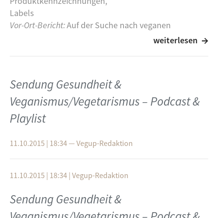
Produktkennzeichnungen,
Labels
Vor-Ort-Bericht:
Auf der Suche nach veganen
Kosmetik-Produkten in Ulms Drogerie-Landschaft
weiterlesen
Rezept des Monats
: Vegane Gesichts-Masken
Buchtipp
: Gastbeitrag von Lisa Pfleger (Experiment
Selbstversorgung)
Sendung Gesundheit &
zu "Grüne Kosmetik" von G. Nedoma,
http://experimentselbstversorgung.net/kosmetik-
Veganismus/Vegetarismus – Podcast &
zum-aufessen/
Playlist
Veggie 1x1
: Vegane Kosmetik - Wissenwertes zu
tierischen
11.10.2015 | 18:34
—
Vegup-Redaktion
Inhaltsstoffen und Tierversuchen
Blick ins Web
:
www.codecheck.info
,
www.wermachtwas.info
11.10.2015 | 18:34
|
Vegup-Redaktion
Playlist:
Sendung Gesundheit &
Aurora
- Running With The Wolves
Veganismus/Vegetarismus – Podcast &
The Well
- Separate Ways