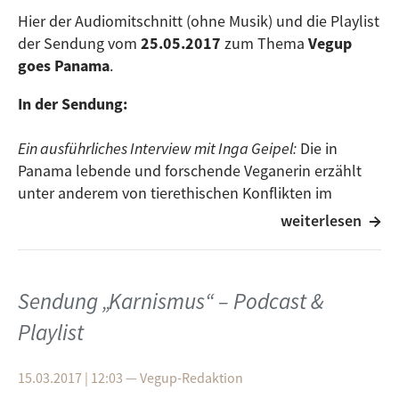
Hier der Audiomitschnitt (ohne Musik) und die Playlist
der Sendung vom
25.05.2017
zum Thema
Vegup
goes Panama
.
In der Sendung:
Ein ausführliches Interview mit Inga Geipel:
Die in
Panama lebende und forschende Veganerin erzählt
unter anderem von tierethischen Konflikten im
Urwald.
weiterlesen
Das Rezept des Monats:
In Panama gibt’s Reis mit
Sendung „Karnismus“ – Podcast &
Bohnen!
Playlist
Ein Gegenargument:
Aber wenn du auf einer einsamen
15.03.2017 | 12:03
—
Vegup-Redaktion
Insel gestrandet und kurz vor dem Verhungern wärst,