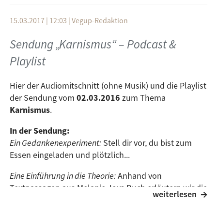
dann würdest du doch auch Tiere essen?
15.03.2017 | 12:03
|
Vegup-Redaktion
… und Tiergeräusche!
Sendung „Karnismus“ – Podcast &
Playlist
Playlist:
Hier der Audiomitschnitt (ohne Musik) und die Playlist
Red Flag
- Billy Talent
der Sendung vom
02.03.2016
zum Thema
Karnismus
.
Towers
- Bon Iver
In der Sendung:
Sie wollen uns erzählen
- Tocotronic
Ein Gedankenexperiment:
Stell dir vor, du bist zum
Essen eingeladen und plötzlich...
Cemetery Drive
- My Chemical Romance
Eine Einführung in die Theorie:
Anhand von
Textpassagen aus Melanie Joys Buch erläutern wir die
Intifada
- Ska P
weiterlesen
Karnismus-Theorie
Hunter
- 30 Seconds to Mars