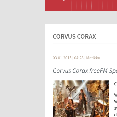
CORVUS CORAX
03.01.2015 | 04:28
|
Matikku
Corvus Corax freeFM Spe
C
W
W
s
d