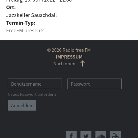
Ort:
Jazzkeller Sauschdall
Termin-Typ:
FreeFM presents
© 2026 Radio free FM
IMPRESSUM
Nach oben
Neues Passwort anfordern