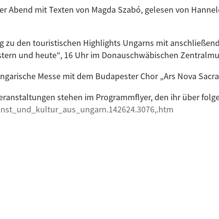
cher Abend mit Texten von Magda Szabó, gelesen von Hannelo
ag zu den touristischen Highlights Ungarns mit anschließ
stern und heute“, 16 Uhr im Donauschwäbischen Zentralm
ungarische Messe mit dem Budapester Chor „Ars Nova Sacra“
eranstaltungen stehen im Programmflyer, den ihr über folge
unst_und_kultur_aus_ungarn.142624.3076,.htm