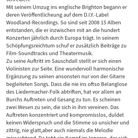
Mit seinem Umzug ins englische Brighton begann er
deren Veröffentlicheung auf dem D.I.Y.-Label
Woodland-Recordings. So sind seit 2008 15 Alben
entstanden, die er inzwischen mit an die hundert
Konzerten jährlich durch Europa trägt. In seinem
Schöpfungsreichtum schuf er zusätzlich Beiträge zu
Film-Soundtracks und Theatermusik.
Zu seine Auftritt im Sauschdall stellt er sich einen
Violinisten zur Seite. Eine wundervoll harmonische
Ergänzung zu seinen ansonsten nur von der Gitarre
begleiteten Songs. Dass die nie ins oftso Belanglose
des Liedermacher-Folk abtriften, hat vor allem an
Burchs Auftreten und Gesang zu tun. Es scheinen
zwei Wesen zu sein, die sich in ihm vereinen. Das
Auftreten konzentriert und kompromisslos, duldet
keinen Widerspruch und die Stimme so unsicher und
zittrig, nie glatt,aber auch niemals die Melodie
missachtend. Da tobt ein Kampf im Inneren, der sich