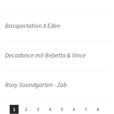
Bassportation X Eden
Decadance mit Bebetta & Vince
Roxy Soundgarten - Zab
e ›
Seit
te
1
2
3
4
5
6
7
8
ächs