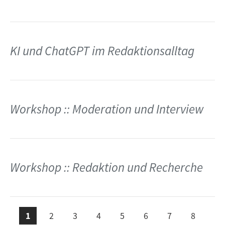
KI und ChatGPT im Redaktionsalltag
Workshop :: Moderation und Interview
Workshop :: Redaktion und Recherche
e ›
Seit
te
1
2
3
4
5
6
7
8
ächs