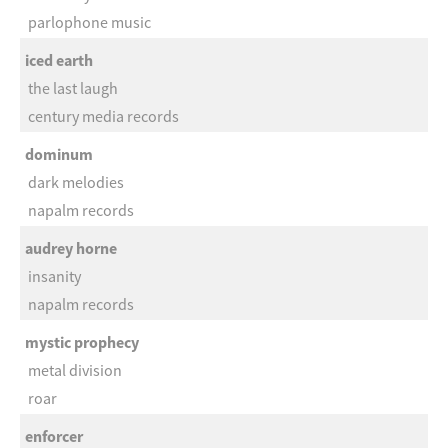
parlophone music
iced earth
the last laugh
century media records
dominum
dark melodies
napalm records
audrey horne
insanity
napalm records
mystic prophecy
metal division
roar
enforcer