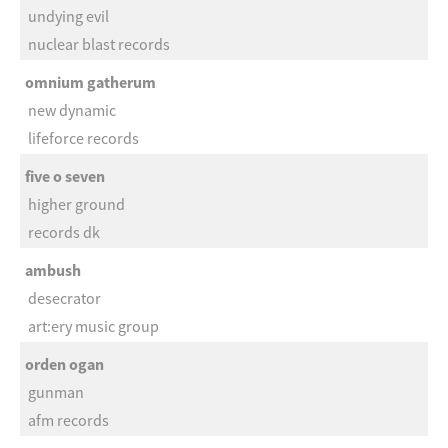
undying evil
nuclear blast records
omnium gatherum
new dynamic
lifeforce records
five o seven
higher ground
records dk
ambush
desecrator
art:ery music group
orden ogan
gunman
afm records