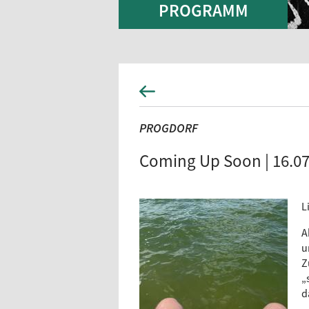
PROGRAMM
PROGDORF
Coming Up Soon | 16.0
L
A
u
Z
„
d