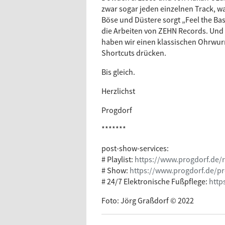
zwar sogar jeden einzelnen Track, wa
Böse und Düstere sorgt „Feel the Ba
die Arbeiten von ZEHN Records. Und
haben wir einen klassischen Ohrwurm
Shortcuts drücken.
Bis gleich.
Herzlichst
Progdorf
*******
post-show-services:
# Playlist:
https://www.progdorf.de/ra
# Show:
https://www.progdorf.de/p
# 24/7 Elektronische Fußpflege:
http
Foto: Jörg Graßdorf © 2022