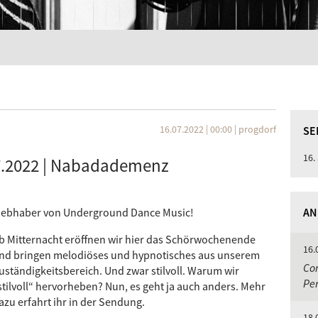
16.07.2022 | 00:00
|
progdorf
SE
16.
7.2022 | Nabadademenz
iebhaber von Underground Dance Music!
AN
b Mitternacht eröffnen wir hier das Schörwochenende
16.
nd bringen melodiöses und hypnotisches aus unserem
Com
uständigkeitsbereich. Und zwar stilvoll. Warum wir
Per
stilvoll“ hervorheben? Nun, es geht ja auch anders. Mehr
azu erfahrt ihr in der Sendung.
18.