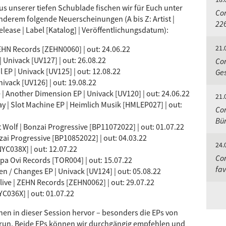
us unserer tiefen Schublade fischen wir für Euch unter
Com
nderem folgende Neuerscheinungen (A bis Z: Artist |
226
elease | Label [Katalog] | Veröffentlichungsdatum):
21.
EHN Records [ZEHN0060] | out: 24.06.22
Univack [UV127] | out: 26.08.22
Com
l EP | Univack [UV125] | out: 12.08.22
Ges
ivack [UV126] | out: 19.08.22
 | Another Dimension EP | Univack [UV120] | out: 24.06.22
21.
y | Slot Machine EP | Heimlich Musik [HMLEP027] | out:
Com
Bü
 Wolf | Bonzai Progressive [BP11072022] | out: 01.07.22
zai Progressive [BP10852022] | out: 04.03.22
24.
YC038X] | out: 12.07.22
Com
lpa Ovi Records [TOR004] | out: 15.07.22
fav
ven / Changes EP | Univack [UV124] | out: 05.08.22
live | ZEHN Records [ZEHN0062] | out: 29.07.22
YC036X] | out: 01.07.22
hen in dieser Session hervor – besonders die EPs von
un. Beide EPs können wir durchgängig empfehlen und