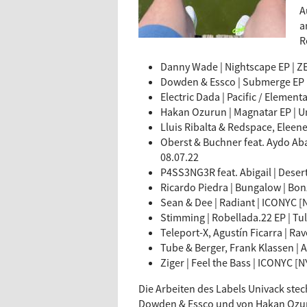
A
a
R
Danny Wade | Nightscape EP | Z
Dowden & Essco | Submerge EP | 
Electric Dada | Pacific / Elementa
Hakan Ozurun | Magnatar EP | Un
Lluis Ribalta & Redspace, Eleene
Oberst & Buchner feat. Aydo Aba
08.07.22
P4SS3NG3R feat. Abigail | Desert
Ricardo Piedra | Bungalow | Bon
Sean & Dee | Radiant | ICONYC [N
Stimming | Robellada.22 EP | Tu
Teleport-X, Agustín Ficarra | Ra
Tube & Berger, Frank Klassen | A
Ziger | Feel the Bass | ICONYC [N
Die Arbeiten des Labels Univack stec
Dowden & Essco und von Hakan Ozur