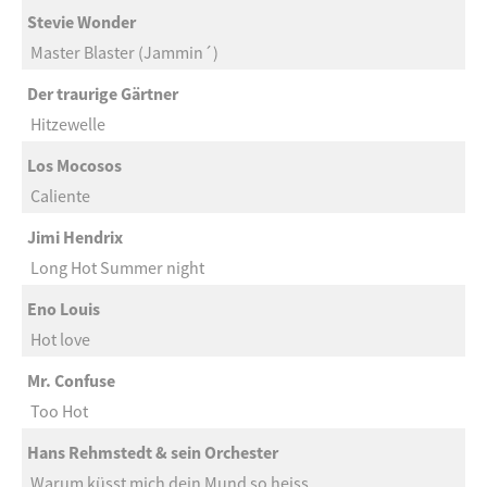
Stevie Wonder
Master Blaster (Jammin´)
Der traurige Gärtner
Hitzewelle
Los Mocosos
Caliente
Jimi Hendrix
Long Hot Summer night
Eno Louis
Hot love
Mr. Confuse
Too Hot
Hans Rehmstedt & sein Orchester
Warum küsst mich dein Mund so heiss