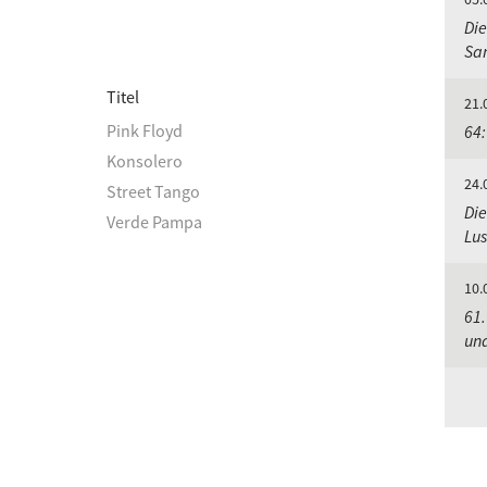
Die
Sa
Titel
21.
Pink Floyd
64:
Konsolero
24.
Street Tango
Die
Verde Pampa
Lu
10.
61.
un