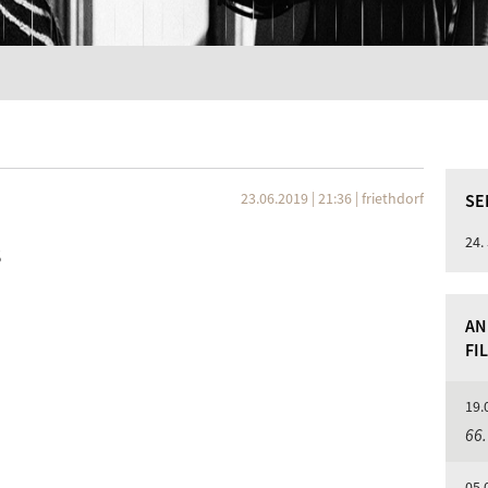
23.06.2019 | 21:36
|
friethdorf
SE
24.
s
AN
FI
19.
66.
05.