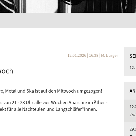
12.01.2026 | 16:38
|
M. Burger
SE
12.
woch
e, Metal und Ska ist auf den Mittwoch umgezogen!
AN
s von 21 - 23 Uhr alle vier Wochen Anarchie im Äther -
12.
ekt für alle Nachteulen und Langschläfer*innen.
Tot
29.