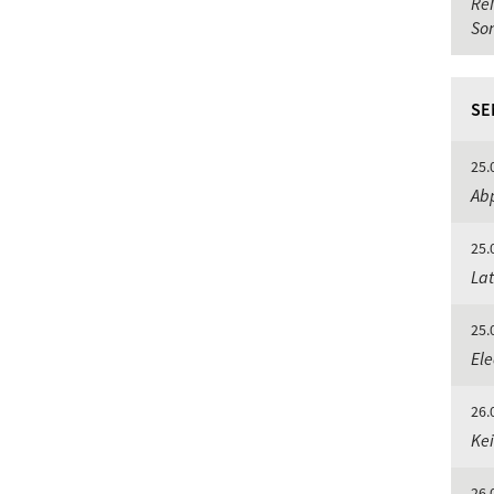
Ré
So
SE
25.
Abp
25.
Lat
25.
Ele
26.
Kei
26.