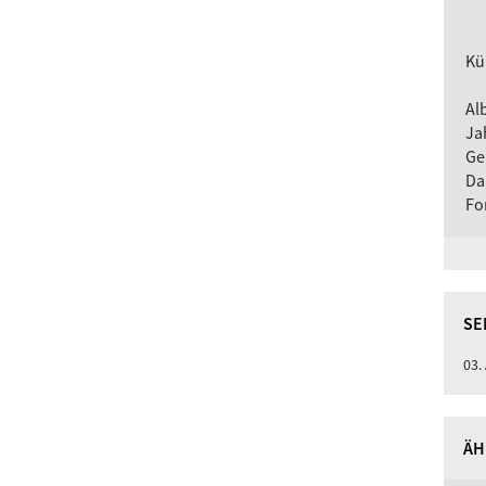
Kü
Al
Ja
Ge
Da
Fo
SE
03.
ÄH