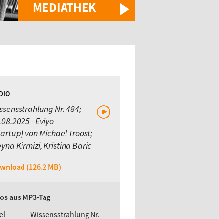
MEDIATHEK
DIO
ssensstrahlung Nr. 484;
.08.2025 - Eviyo
tartup) von Michael Troost;
eyna Kirmizi, Kristina Baric
wnload (126.2 MB)
fos aus MP3-Tag
el
Wissensstrahlung Nr.