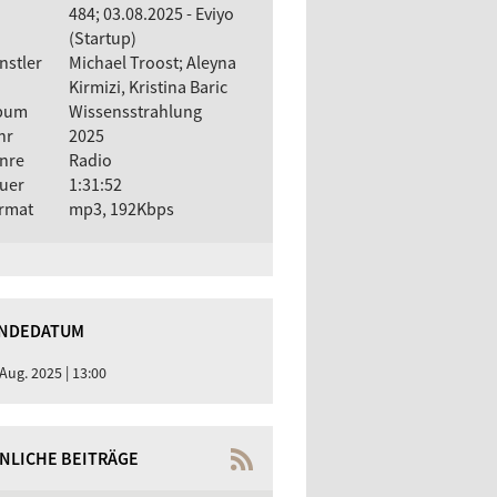
484; 03.08.2025 - Eviyo
(Startup)
nstler
Michael Troost; Aleyna
Kirmizi, Kristina Baric
bum
Wissensstrahlung
hr
2025
nre
Radio
uer
1:31:52
rmat
mp3, 192Kbps
NDEDATUM
 Aug. 2025 | 13:00
NLICHE BEITRÄGE