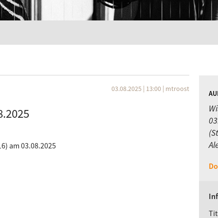
03.08.2025 | 13:00
|
mtroost
AU
Wi
8.2025
03
(S
Al
16) am 03.08.2025
Do
In
Tit