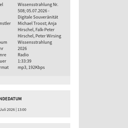
el
Wissensstrahlung Nr.
508; 05.07.2026 -
Digitale Souveränität
nstler
Michael Troost; Anja
Hirschel, Falk-Peter
Hirschel, Peter Wirsing
bum
Wissensstrahlung
hr
2026
nre
Radio
uer
1:33:39
rmat
mp3, 192Kbps
NDEDATUM
 Juli 2026 | 13:00