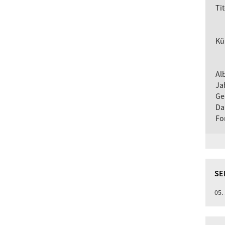
Tit
Kü
Al
Ja
Ge
Da
Fo
SE
05.