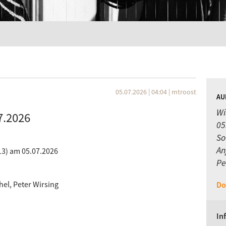
05.07.2026 | 04:04
|
mtroost
AU
Wi
7.2026
05
So
An
13) am 05.07.2026
Pe
chel, Peter Wirsing
Do
In