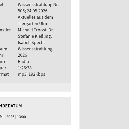
el
Wissensstrahlung Nr.
505; 24.05.2026 -
Aktuelles aus dem
Tiergarten Ulm
nstler
Michael Troost; Dr.
Stefanie Kießling,
Isabell Specht
bum
Wissensstrahlung
hr
2026
nre
Radio
uer
1:26:38
rmat
mp3, 192Kbps
NDEDATUM
 Mai 2026 | 13:00