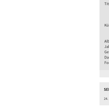
Tit
Kü
Al
Ja
Ge
Da
Fo
SE
24.