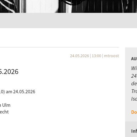
24.05.2026 | 13:00
|
mtroost
AU
Wi
5.2026
24
de
Tr
10) am 24.05.2026
Is
en Ulm
pecht
Do
In