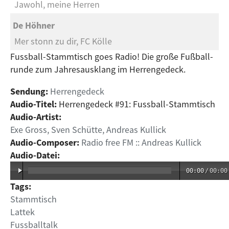
Jawohl, meine Herren
De Höhner
Mer stonn zu dir, FC Kölle
Fuss­ball-​Stamm­tisch goes Radio! Die große Fuß­ball­
run­de zum Jah­res­aus­klang im Her­ren­ge­deck.
Sendung:
Herrengedeck
Audio-Titel:
Herrengedeck #91: Fussball-Stammtisch
Audio-Artist:
Exe Gross, Sven Schütte, Andreas Kullick
Audio-Composer:
Radio free FM :: Andreas Kullick
Audio-Datei:
00:00
/
00:00
Tags:
Stammtisch
Lattek
Fussballtalk