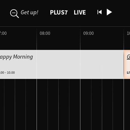
J
u
PLUS7
LIVE
Get up!
m
p
t
7:00
08:00
09:00
1
o
N
a
appy Morning
G
v
i
.00 – 10.00
L
g
a
t
i
o
n