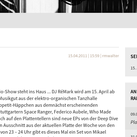
15.04.2011 | 15:59
|
rmwalter
SE
15.
-Show steht ins Haus ... DJ RéMark wird am 15. April ab
AN
Musikgut aus der elektro-organischen Tanzhalle
RA
. Appetit-Häppchen aus demnächst erscheinenden
tuttgartern Space Ranger, Federico Aubele, Who Made
09.
ch auf den Plattentellern sind neue EPs von der Deep Dive
Pla
 Ausschnitt aus der aktuellen Platte der Woche von den
von 23 – 24 Uhr gibt es dieses Mal ein Set von Mikael
31.