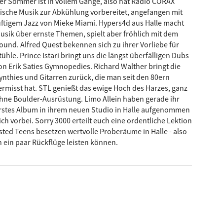
er Sommer ist in vollem Gange, also hat Radio CORAX
vollen Note, besticht auch mit ihrem zweiten Album, das
rische Musik zur Abkühlung vorbereitet, angefangen mit
e widerspiegelt. Fontaines D.C. veröffentlichen bald ihr
uftigem Jazz von Mieke Miami. Hypers4d aus Halle macht
 tiefere Erforschung des Post-Punk verspricht, während
usik über ernste Themen, spielt aber fröhlich mit dem
t seinen politisch aufgeladenen Texten und dynamischen
ound. Alfred Quest bekennen sich zu ihrer Vorliebe für
tühle. Prince Istari bringt uns die längst überfälligen Dubs
on Erik Saties Gymnopedies. Richard Walther bringt die
ynthies und Gitarren zurück, die man seit den 80ern
ermisst hat. STL genießt das ewige Hoch des Harzes, ganz
hne Boulder-Ausrüstung. Limo Allein haben gerade ihr
rstes Album in ihrem neuen Studio in Halle aufgenommen
ch vorbei. Sorry 3000 erteilt euch eine ordentliche Lektion
ted Teens besetzen wertvolle Proberäume in Halle - also
h ein paar Rückflüge leisten können.