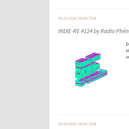
06.10.2024 | 06:00
|
Erik
INDIE-RE #124 by Radio Phén
D
e
v
29.09.2024 | 06:00
|
Erik