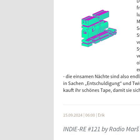
D
aus Pop und Country mit einer humor
f
ihre einzigartige lyrische Perspektiv
l
nächstes Album „ROMANCE", das eine
M
das irische Hip-Hop-Trio Kneecap mi
S
Beats die Show abrundet.
S
v
S
v
o
e
- die einsamen Nächte sind also endli
in Sachen „Entschuldigung“ und Twis
kauft ihr schönes Tape, damit sie sic
15.09.2024 | 06:00
|
Erik
INDIE-RE #121 by Radio Marš