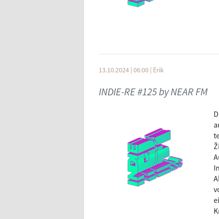
13.10.2024 | 06:00
|
Erik
INDIE-RE #125 by NEAR FM
D
a
t
Ž
A
I
A
v
e
K