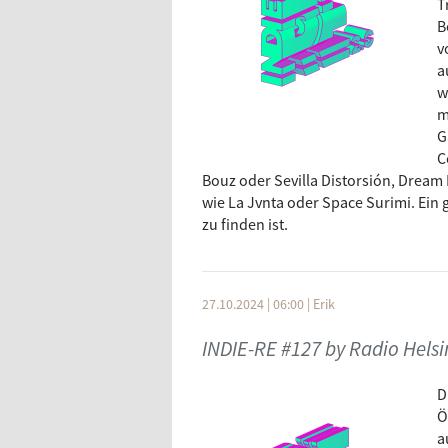
T
B
v
a
w
m
G
C
Bouz oder Sevilla Distorsión, Dream
wie La Jvnta oder Space Surimi. Ein
zu finden ist.
27.10.2024 | 06:00
|
Erik
INDIE-RE #127 by Radio Helsi
D
Ö
a