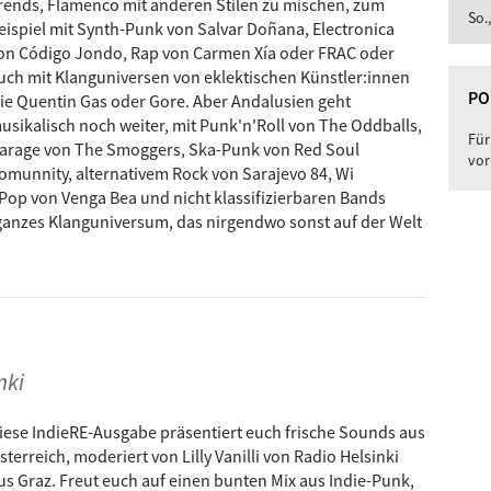
rends, Flamenco mit anderen Stilen zu mischen, zum
So.
eispiel mit Synth-Punk von Salvar Doñana, Electronica
on Código Jondo, Rap von Carmen Xía oder FRAC oder
uch mit Klanguniversen von eklektischen Künstler:innen
PO
ie Quentin Gas oder Gore. Aber Andalusien geht
usikalisch noch weiter, mit Punk'n'Roll von The Oddballs,
Für
arage von The Smoggers, Ska-Punk von Red Soul
vor
omunnity, alternativem Rock von Sarajevo 84, Wi
 Pop von Venga Bea und nicht klassifizierbaren Bands
 ganzes Klanguniversum, das nirgendwo sonst auf der Welt
nki
iese IndieRE-Ausgabe präsentiert euch frische Sounds aus
sterreich, moderiert von Lilly Vanilli von Radio Helsinki
us Graz. Freut euch auf einen bunten Mix aus Indie-Punk,