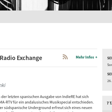
 Radio Exchange
Mehr Infos
SE
Son
SE
26.
nki
n der letzten spanischen Ausgabe von IndieRE hat sich
MA-RTV für ein andalusisches Musikspecial entschieden.
7 
er südspanische Underground erfreut sich eines neuen