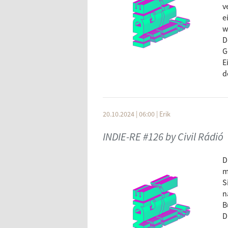
v
e
w
D
G
E
d
20.10.2024 | 06:00
|
Erik
INDIE-RE #126 by Civil Rádió
D
m
S
n
B
D