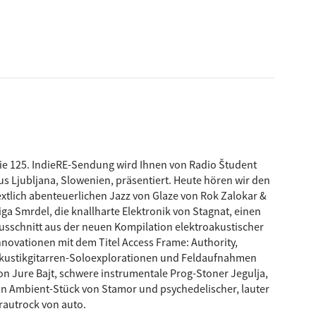
ie 125. IndieRE-Sendung wird Ihnen von Radio Študent
us Ljubljana, Slowenien, präsentiert. Heute hören wir den
extlich abenteuerlichen Jazz von Glaze von Rok Zalokar &
iga Smrdel, die knallharte Elektronik von Stagnat, einen
usschnitt aus der neuen Kompilation elektroakustischer
nnovationen mit dem Titel Access Frame: Authority,
kustikgitarren-Soloexplorationen und Feldaufnahmen
on Jure Bajt, schwere instrumentale Prog-Stoner Jegulja,
in Ambient-Stück von Stamor und psychedelischer, lauter
rautrock von auto.