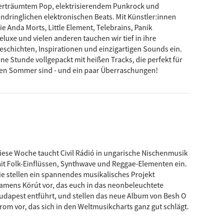
erträumtem Pop, elektrisierendem Punkrock und
indringlichen elektronischen Beats. Mit Künstler:innen
ie Anda Morts, Little Element, Telebrains, Panik
eluxe und vielen anderen tauchen wir tief in ihre
eschichten, Inspirationen und einzigartigen Sounds ein.
ine Stunde vollgepackt mit heißen Tracks, die perfekt für
en Sommer sind - und ein paar Überraschungen!
iese Woche taucht Civil Rádió in ungarische Nischenmusik
it Folk-Einflüssen, Synthwave und Reggae-Elementen ein.
ie stellen ein spannendes musikalisches Projekt
amens Körút vor, das euch in das neonbeleuchtete
udapest entführt, und stellen das neue Album von Besh O
rom vor, das sich in den Weltmusikcharts ganz gut schlägt.