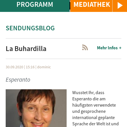
PROGRAMM
MEDIATHEK
SENDUNGSBLOG
La Buhardilla
Mehr Infos
30.09.2020 | 15:16
|
dominic
Esperanto
Wusstet Ihr, dass
Esperanto die am
häufigsten verwendete
und gesprochene
international geplante
Sprache der Welt ist und