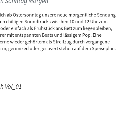
am Sonntag Morgen
ra Swing
(Mr. Urbs Slowfoot Mix)
sich ab Ostersonntag unsere neue morgentliche Sendung
en chilligen Soundtrack zwischen 10 und 12 Uhr zum
der einfach als Frühstück ans Bett zum liegenbleiben,
. President
Hörer mit entspannten Beats und lässigem Pop. Eine
tockwerk
rne wieder gehörtem als Streifzug durch vergangene
 on a jetplane
form, gerimixed oder gecovert stehen auf dem Speiseplan.
ch Vol_01