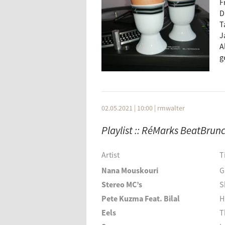
F
D
T
J
A
g
02.05.2021 | 10:00
|
rmwalter
Playlist :: RéMarks BeatBrun
Artist
T
Nana Mouskouri
G
Stereo MC’s
S
Pete Kuzma Feat. Bilal
H
Eels
T