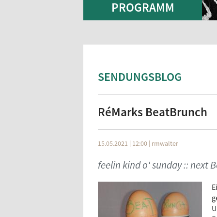
PROGRAMM
SENDUNGSBLOG
RéMarks BeatBrunch
15.05.2021 | 12:00
|
rmwalter
feelin kind o' sunday :: next
E
g
U