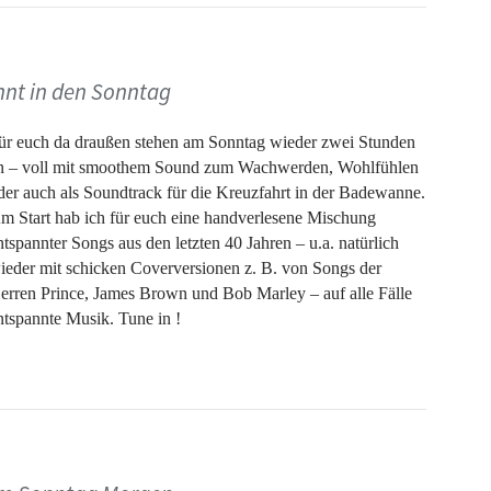
er
nner (Live 2020)
g Compares 2U
nnt in den Sonntag
y way
 For the Rain
ür euch da draußen stehen am Sonntag wieder zwei Stunden
d Rain
n – voll mit smoothem Sound zum Wachwerden, Wohlfühlen
d Sympathy (Petko Turner Edit)
der auch als Soundtrack für die Kreuzfahrt in der Badewanne.
m Start hab ich für euch eine handverlesene Mischung
s (Rhythm Scholar Bigger And Sleeker Remix)
ntspannter Songs aus den letzten 40 Jahren – u.a. natürlich
od (RDM Version)
ieder mit schicken Coverversionen z. B. von Songs der
s Water (Mo Horizons Radiomix)
erren Prince, James Brown und Bob Marley – auf alle Fälle
oogaloo (Mo Ho Restyle)
ntspannte Musik. Tune in !
pyder
Stand up (James Jive & Miller Remix)
tto (Pecoe 2016 Flip)
in Night before
Hank Shake