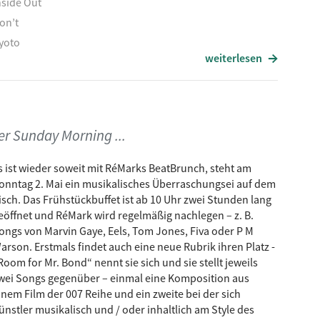
nside Out
on’t
yoto
weiterlesen
in’t no mountain high enough (Ben Human Remix)
 don’t need a doctor
isten
ojo
r Sunday Morning ...
weet Addiction
amesofluck
s ist wieder soweit mit RéMarks BeatBrunch, steht am
ou
onntag 2. Mai ein musikalisches Überraschungsei auf dem
isch. Das Frühstückbuffet ist ab 10 Uhr zwei Stunden lang
ollow The Leader
eöffnet und RéMark wird regelmäßig nachlegen – z. B.
 say I love you
ongs von Marvin Gaye, Eels, Tom Jones, Fiva oder P M
on‘t Drop me
arson. Erstmals findet auch eine neue Rubrik ihren Platz -
oolish Tom (DJ Snatch Rework)
Room for Mr. Bond“ nennt sie sich und sie stellt jeweils
wei Songs gegenüber – einmal eine Komposition aus
hange
inem Film der 007 Reihe und ein zweite bei der sich
 Days, 5 Years
ünstler musikalisch und / oder inhaltlich am Style des