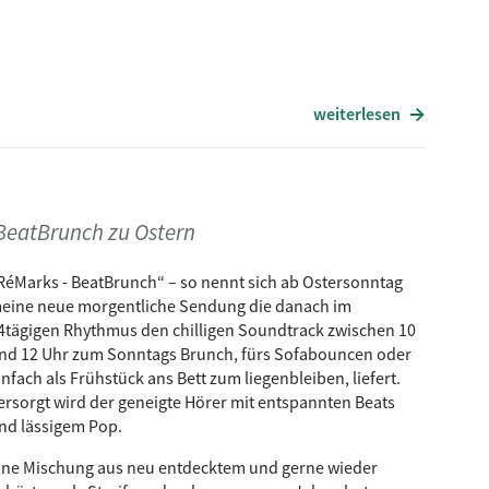
weiterlesen
Titel
Good Morning
Siassa Tschik (Urbs Remix)
Got it Bad
s BeatBrunch zu Ostern
Changing of the guard
RéMarks - BeatBrunch“ – so nennt sich ab Ostersonntag
Why can‘t we live together
eine neue morgentliche Sendung die danach im
Cantaloupe Island
4tägigen Rhythmus den chilligen Soundtrack zwischen 10
It‘s all Right
nd 12 Uhr zum Sonntags Brunch, fürs Sofabouncen oder
Save a Little Love for me
infach als Frühstück ans Bett zum liegenbleiben, liefert.
ersorgt wird der geneigte Hörer mit entspannten Beats
Nevermore
nd lässigem Pop.
Drifting away
ine Mischung aus neu entdecktem und gerne wieder
Slave to the rhythm