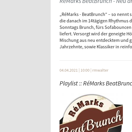
RéMarks BeatBrunch - Neu 
Kuhjo
Habane
Violetta Parisini
On You 
„RéMarks - BeatBrunch“ – so nennt 
Masha Qrella
Bleiben
die danach im 14tägigen Rhythmus d
Sonntags Brunch, fürs Sofabouncen o
Fitz and the Tantrums
Dear Mr
liefert. Versorgt wird der geneigte 
Hildegard Knef
Im 80 S
Mischung aus neu entdecktem und ge
Frank Sinatra
Leaving
Jahrzehnte, sowie Klassiker in rein
04.04.2021 | 10:00
|
rmwalter
Playlist :: RéMarks BeatBrun