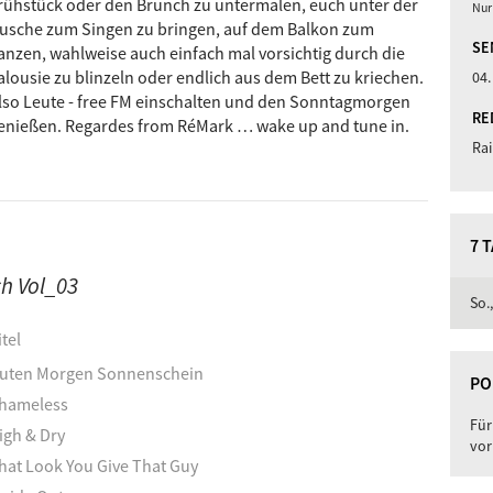
rühstück oder den Brunch zu untermalen, euch unter der
Nur
usche zum Singen zu bringen, auf dem Balkon zum
SE
anzen, wahlweise auch einfach mal vorsichtig durch die
alousie zu blinzeln oder endlich aus dem Bett zu kriechen.
04.
lso Leute - free FM einschalten und den Sonntagmorgen
RE
enießen. Regardes from RéMark … wake up and tune in.
Rai
7 
ch Vol_03
So.
itel
uten Morgen Sonnenschein
PO
hameless
Für
igh & Dry
vor
hat Look You Give That Guy