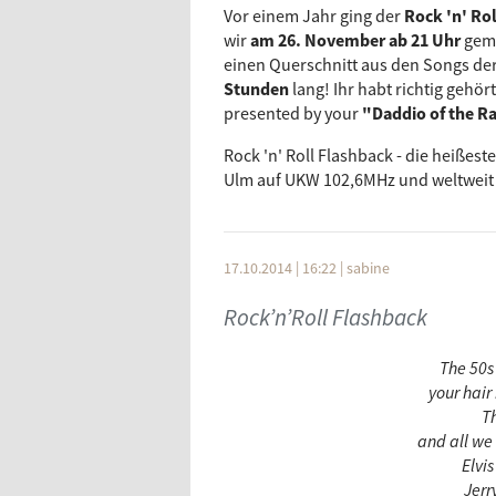
Vor einem Jahr ging der
Rock 'n' Ro
wir
am 26. November ab 21 Uhr
gem
einen Querschnitt aus den Songs d
Stunden
lang! Ihr habt richtig gehö
presented by your
"Daddio of the R
Rock 'n' Roll Flashback - die heißes
Ulm auf UKW 102,6MHz und weltweit
17.10.2014 | 16:22
|
sabine
Rock’n’Roll Flashback
The 50s
your hair
Th
and all we 
Elvi
Jerr