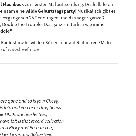
ll Flashback
zum ersten Mal auf Sendung. Deshalb feiern
einsam eine
wilde Geburtstagsparty
! Musikalisch gibt es
er vergangenen 25 Sendungen und das sogar ganze
2
rt, Double the Trouble! Das ganze natürlich wie immer
addio"
.
te Radioshow im wilden Süden, nur auf Radio free FM! In
 auf
www.freefm.de
 are gone and so is your Chevy,
 is thin and you’re getting heavy.
e 1950s are recelection,
have left is that record collection.
s and Ricky and Brenda Lee,
y Lee Lewis and Bobby Vee,