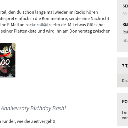
SE
tel, den du schon lange mal wieder im Radio hören
30.
nterpret einfach in die Kommentare, sende eine Nachricht
eine E-Mail an
rocknroll@freefm.de
. Mit etwas Glück hat
RE
 seiner Plattenkiste und wird ihn am Donnerstag zwischen
Ro
7 
Do.
PO
st Anniversary Birthday Bash!
Für
vor
 Kinder, wie die Zeit vergeht!