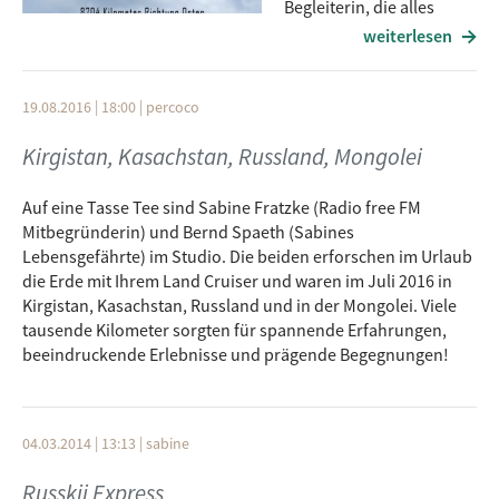
Begleiterin, die alles
sorgfältig für die
weiterlesen
Nachwelt festgehalten hat. Daraus entstand ein 100-
minutiger Dokumentarfilm „Bei Bären klingeln“. Mehr dazu
auf
www.bike-russia.de
.
19.08.2016 | 18:00
|
percoco
Kirgistan, Kasachstan, Russland, Mongolei
Lieblingssongs von Heinrich Kern:
Auf eine Tasse Tee sind Sabine Fratzke (Radio free FM
Dzango. Bosaja osen. Босоногая осень
Mitbegründerin) und Bernd Spaeth (Sabines
Lebensgefährte) im Studio. Die beiden erforschen im Urlaub
Melnica. Dorogi. Мельница – Дороги
die Erde mit Ihrem Land Cruiser und waren im Juli 2016 in
Kirgistan, Kasachstan, Russland und in der Mongolei. Viele
Bi-2. Ee glaza. Би 2 - Её глаза
tausende Kilometer sorgten für spannende Erfahrungen,
beeindruckende Erlebnisse und prägende Begegnungen!
Polina Gagarina. Kukushka. Полина Гагарина – Кукушка
Pelageja. Oj to ne vecher. Пелагея - Ой, то не вечер
04.03.2014 | 13:13
|
sabine
Russische Lieblingsworte von Heinrich Kern:
Russkij Express