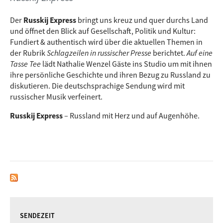
Есть магазин?/ Est magasin / Gibt es ein Geschäft?
Der
Russkij Express
bringt uns kreuz und quer durchs Land
und öffnet den Blick auf Gesellschaft, Politik und Kultur:
Есть вода?/ Est Woda/ Gibt es Wasser?
Fundiert & authentisch wird über die aktuellen Themen in
привет / Privet/ Hallo
der Rubrik
Schlagzeilen in russischer Presse
berichtet.
Auf eine
Tasse Tee
lädt Nathalie Wenzel Gäste ins Studio um mit ihnen
спасибо / Spasibo/ Danke.
ihre persönliche Geschichte und ihren Bezug zu Russland zu
diskutieren. Die deutschsprachige Sendung wird mit
russischer Musik verfeinert.
Vorschau auf die nächste Sendung RUSSKII EXPRESS:
Russkij Express
– Russland mit Herz und auf Augenhöhe.
Freitag, 9.11.2018 von 17.00 Uhr - 18.00 Uhr:
Thema: Waldorfschüler aus Ulm berichten über ihre Reise
nach Moskau
SENDEZEIT