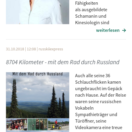
Fähigkeiten
als ausgebildete
Schamanin und
Kinesiologin sind
wichtigsten Tools in
weiterlesen
ihrem Werkzeugkoffer. Die Autorin von 15 Büchern setzt ihre
Fahigkeiten wohlwollend für Patienten Behandlungen ein.
Heute besprechen wir 60 Minuten Gesundheitstrends,
31.10.2018 | 12:08
|
russkiiexpress
Kraftquellen für den Alltag, praktische Tricks und Tipps -
8704 Kilometer - mit dem Rad durch Russland
kurz um, alles, damit unsere Zuhörer*innen bis ins hohe
Alter vital und glücklich bleiben!
Auch alle seine 36
Mehr Infos zu Ludmilla Weidner unter
lumira.de
Schlauchflicken kamen
ungebraucht im Gepäck
nach Hause. Auf der Reise
waren seine russischen
Vokabeln
Sympathieträger und
Türöffner, seine
Videokamera eine treue