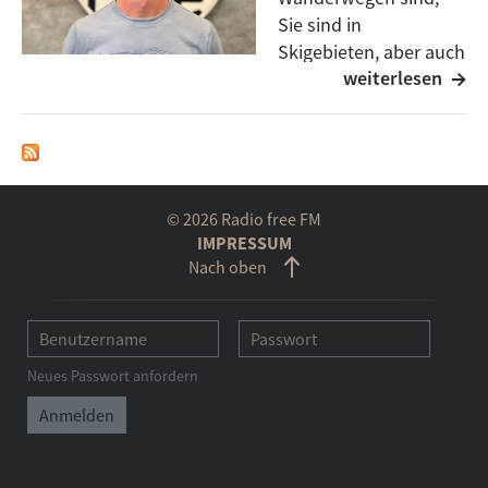
Sie sind in
Skigebieten, aber auch
weiterlesen
in der Luft tätig und
bieten zudem auch eine psychologische
Notfallversorgung. Genaueres zu dieser Arbeit und
den verschiedenen Einsatzstellen erfahrt Ihr von
Oskar Mahler.
© 2026 Radio free FM
IMPRESSUM
Nach oben
Neues Passwort anfordern