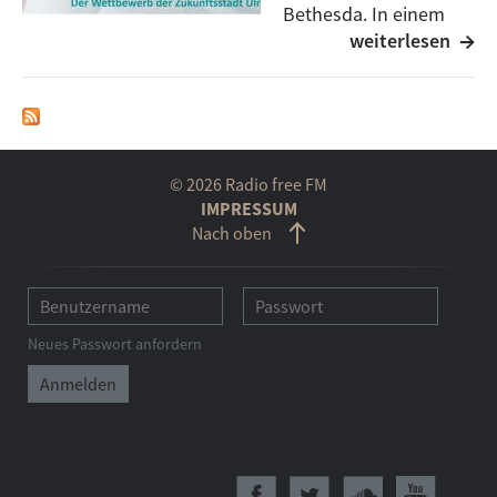
Bethesda. In einem
weiterlesen
Wettbewerb wurden
innovative digitale Alltagshelfer gesucht, die in der
Wohnung ausgestellt und präsentiert werden. Dabei
geht es um Produkte, die zu einem begrenzten
finanziellen Budget erhältlich sind und in jeden
bestehenden Haushalt integriert werden können.
© 2026 Radio free FM
Eine Anwenderstudie begleitet die Nutzung der
IMPRESSUM
Nach oben
Produkte, eine Expertenjury und interessierte
Bürger:innen begleiten das Projekt
Linkliste:
Neues Passwort anfordern
Wettbewerb
Bethesda
online Preisverleihung
online Beteiligung
AAL Deutschland