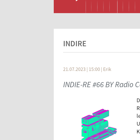
INDIRE
21.07.2023 | 15:00
|
Erik
INDIE-RE #66 BY Radio C
D
R
l
U
K