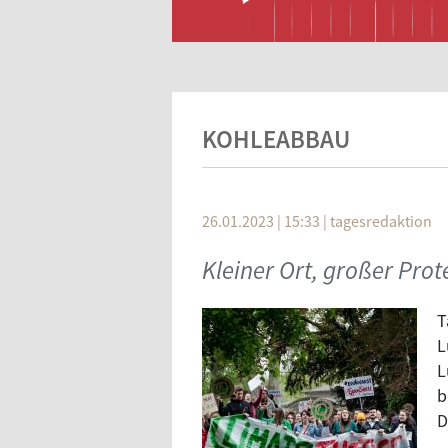
KOHLEABBAU
26.01.2023 | 15:33
|
tagesredaktion
Kleiner Ort, großer Prot
T
L
L
b
D