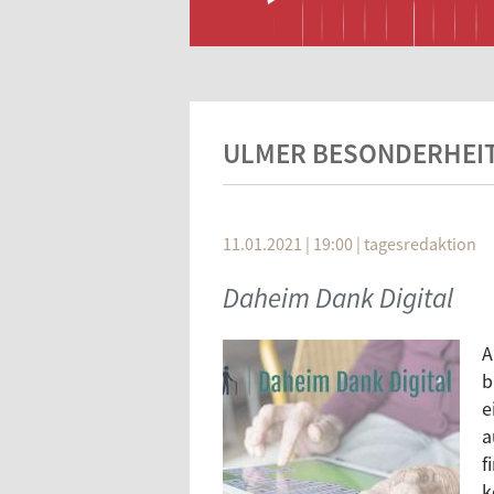
ULMER BESONDERHEIT
11.01.2021 | 19:00
|
tagesredaktion
Daheim Dank Digital
A
b
e
a
f
k