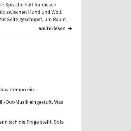
he Sprache hält für diesen
eit: zwischen Hund und Wolf.
zur Seite geschupst, um Raum
weiterlesen
po, werden nach und nach
2021 das Ohr der Wert beglücken
Titel | Label [Katalog] |
f Downtempo ein.
.10.2021
ll-Out-Musik eingestuft. Was
nn sich die Frage stellt: Sofa