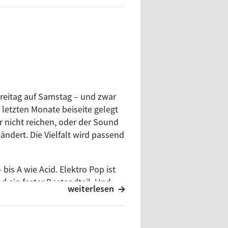
Playlist.
nd seit August 2021 das Ohr der
tist | Titel | Label [Katalog] |
Freitag auf Samstag – und zwar
e letzten Monate beiseite gelegt
r nicht reichen, oder der Sound
.21
ändert. Die Vielfalt wird passend
bis A wie Acid. Elektro Pop ist
d ein fester Bestandteil. Und
weiterlesen
7.21
iviertelstunde belegen. Danach
10.20