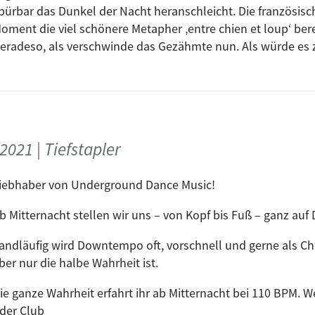
pürbar das Dunkel der Nacht heranschleicht. Die französisc
oment die viel schönere Metapher ‚entre chien et loup‘ ber
eradeso, als verschwinde das Gezähmte nun. Als würde es 
u machen für die wilde, die ungezügelte Seite der Fantasie.“
 wir uns ab Mitternacht. Wir beginnen zahm mit Downtem
eim Morgengebet für Frühaufsteher zu enden.
n wir insgesamt 22 Titel erwählt, die primär seit Oktober 
021 | Tiefstapler
hin befinden. Mit dabei sind unter anderem (A bis Z: Artist | 
iebhaber von Underground Dance Music!
ktor Records [LAB1444] | out: 08.10.2021
b Mitternacht stellen wir uns – von Kopf bis Fuß – ganz au
JUSTTHIS044] | out: 22.10.2021
. Eleonora | Elements X | ZEHN Records [ZEHN0052] | out: 22
andläufig wird Downtempo oft, vorschnell und gerne als Chi
EP | ZEHN Records [ZEHN0053] | out: 05.11.2021
ber nur die halbe Wahrheit ist.
3 | Innervisions [IV101] | out: 05.11.2021
ie ganze Wahrheit erfahrt ihr ab Mitternacht bei 110 BPM. We
i Progressive [BP10622021] | out: 08.10.2021
der Club
een EP | Univack [UV096] | out: 12.11.2021