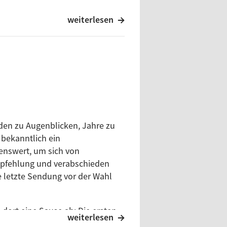
t dabei sind unter anderem (A
weiterlesen
21
] | out: 02.04.21
hlese bereit. Und für alle, die
oseph Freiherr von Eichendorff:
den zu Augenblicken, Jahre zu
19.03.21
bekanntlich ein
lenswert, um sich von
mpfehlung und verabschieden
e letzte Sendung vor der Wahl
dort eine Sause ab: Die ersten
weiterlesen
Und danach geht es dann