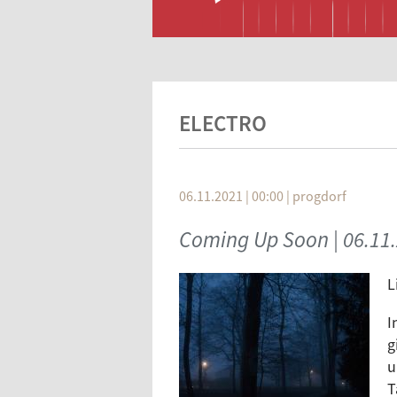
ELECTRO
06.11.2021 | 00:00
|
progdorf
Coming Up Soon | 06.11.2
L
I
g
u
T