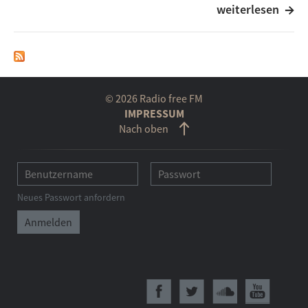
weiterlesen
voraussichtlich Anna Gavalda, Arno Geiger, Gerard
Donovan und Benjamin von Stuckrad-Barre zum Zug
kommen. Radio einschalten und sich gut unterhalten
und informieren lassen.
© 2026 Radio free FM
IMPRESSUM
Nach oben
Neues Passwort anfordern