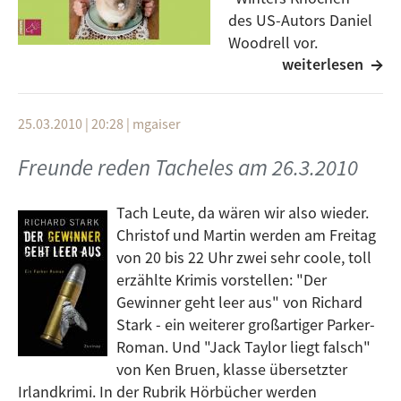
des US-Autors Daniel
Woodrell vor.
weiterlesen
Außerdem das
preisgekrönte Hörbuch "Das Haus" auf der Grundlage
des Romans von Mark Z. Danielewski. Arno Geigers
25.03.2010 | 20:28
|
mgaiser
neues Buch über seinen demenzkranken Vater ("Der
alte König in seinem Exil") wird uns beschäftigen,
Freunde reden Tacheles am 26.3.2010
ebenso die aktuelle Diskussion um Essen, Ernährung,
Massentierhaltung anhand des Hörbuches "Anständig
Tach Leute, da wären wir also wieder.
essen" von Karen Duve. Einschalten, zuhören, Spaß
Christof und Martin werden am Freitag
haben!
von 20 bis 22 Uhr zwei sehr coole, toll
erzählte Krimis vorstellen: "Der
Gewinner geht leer aus" von Richard
Stark - ein weiterer großartiger Parker-
Roman. Und "Jack Taylor liegt falsch"
von Ken Bruen, klasse übersetzter
Irlandkrimi. In der Rubrik Hörbücher werden