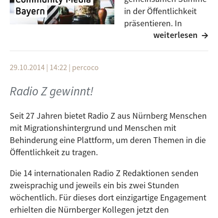
in der Öffentlichkeit
präsentieren. In
weiterlesen
München trafen sich
dazu Vertreterinnen und Vertreter der Sender von
Radio Z Nürnberg, Radio free FM Ulm und LORA
29.10.2014 | 14:22
|
percoco
München. Als vorrangiges Ziel wurde festgelegt, die
freie Radioszene zu stärken, um in der Öffentlichkeit
Radio Z gewinnt!
besser wahrgenommen zu werden. Die drei
unabhängigen Radiosender, die vorwiegend von
Seit 27 Jahren bietet Radio Z aus Nürnberg Menschen
Ehrenamtlichen betrieben werden, senden seit mehr
mit Migrationshintergrund und Menschen mit
als 25 Jahren auf UKW und sind auch über das
Behinderung eine Plattform, um deren Themen in die
Internet zu hören.
Öffentlichkeit zu tragen.
Der baden-württembergische Sender Radio free FM ist
Die 14 internationalen Radio Z Redaktionen senden
länderübergreifend in Ulm und Neu-Ulm aktiv. Anders
zweisprachig und jeweils ein bis zwei Stunden
als in Bayern wurden in Baden-Württemberg
wöchentlich. Für dieses dort einzigartige Engagement
nichtkommerzielle Lizenznehmer schon in den 90er
erhielten die Nürnberger Kollegen jetzt den
Jahren unter einer CDU-Regierung und mit