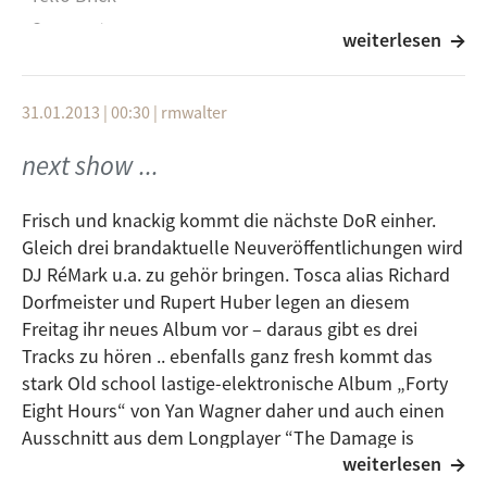
Compost
weiterlesen
Lene Riebau
Suitcase Blues
31.01.2013 | 00:30
|
rmwalter
Drycastle records
next show ...
UKO
Cosmic Times
Frisch und knackig kommt die nächste DoR einher.
Gleich drei brandaktuelle Neuveröffentlichungen wird
UKOfm Rec.
DJ RéMark u.a. zu gehör bringen. Tosca alias Richard
Neva Naive
Dorfmeister und Rupert Huber legen an diesem
Freitag ihr neues Album vor – daraus gibt es drei
The Man With The Child In His Eyes
Tracks zu hören .. ebenfalls ganz fresh kommt das
Sonar Kollektiv
stark Old school lastige-elektronische Album „Forty
Hot Chip feat. Bonnie „Prince“ Billy
Eight Hours“ von Yan Wagner daher und auch einen
Ausschnitt aus dem Longplayer “The Damage is
I feel Bonnie (Club Version)
weiterlesen
Done“ des schotten Red Rock alias Hot Coins wird zu
EMI UK