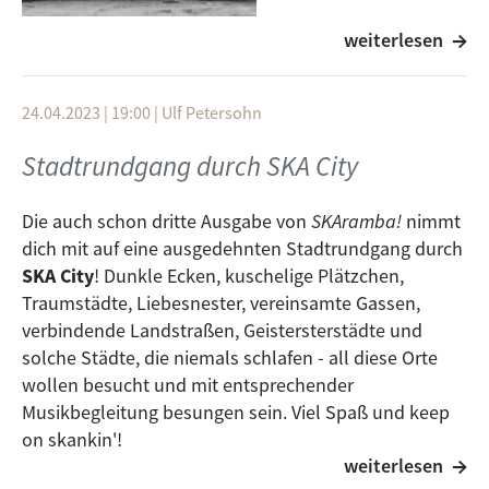
weiterlesen
Artist
Titel
Album
Adjusters
24.04.2023 | 19:00
|
Ulf Petersohn
Our Town `98
Stadtrundgang durch SKA City
V/A – Everythin Off-Beat II
Babylove & The Van Dangos
Die auch schon dritte Ausgabe von
SKAramba!
nimmt
dich mit auf eine ausgedehnten Stadtrundgang durch
So long, CPH
SKA City
! Dunkle Ecken, kuschelige Plätzchen,
Lovers Choice
Traumstädte, Liebesnester, vereinsamte Gassen,
verbindende Landstraßen, Geistersterstädte und
beNuts
solche Städte, die niemals schlafen - all diese Orte
Skaska City
wollen besucht und mit entsprechender
Sex sells
Musikbegleitung besungen sein. Viel Spaß und keep
on skankin'!
Hepcat
weiterlesen
Goodbye Street
Sendeplatz: DI 25.4.2023, 17-18 Uhr.