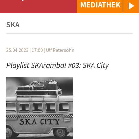
MEDIATHEK
SKA
25.04.2023 | 17:00
|
Ulf Petersohn
Playlist SKAramba! #03: SKA City