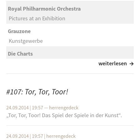
Royal Philharmonic Orchestra
Pictures at an Exhibition
Grauzone
Kunstgewerbe
Die Charts
Siegen mit der Kunst
weiterlesen
Death Cab for Cutie
Pictures in an Exhibition
#107: Tor, Tor, Toor!
Filter
24.09.2014 | 19:57
—
herrengedeck
Take a Pícture
„Tor, Tor, Toor! Das Spiel der Spie­le in der Kunst“.
„Tor, Tor, Toor! Das Spiel der Spie­le in der Kunst“.
24.09.2014 | 19:57
|
herrengedeck