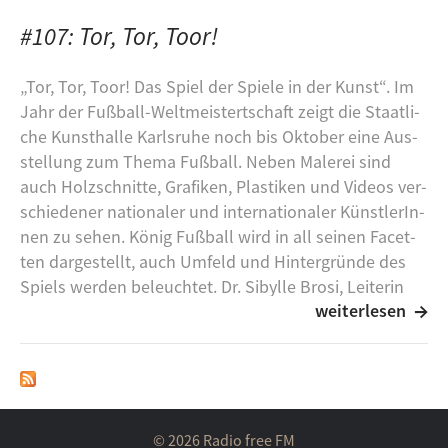
#107: Tor, Tor, Toor!
„Tor, Tor, Toor! Das Spiel der Spie­le in der Kunst“. Im
Jahr der Fuß­ball-​Welt­meis­tert­schaft zeigt die Staat­li­
che Kunst­hal­le Karls­ru­he noch bis Ok­to­ber eine Aus­
stel­lung zum Thema Fuß­ball. Neben Ma­le­rei sind
auch Holz­schnit­te, Gra­fi­ken, Plas­ti­ken und Vi­de­os ver­
schie­de­ner na­tio­na­ler und in­ter­na­tio­na­ler Künst­le­rIn­
nen zu sehen. König Fuß­ball wird in all sei­nen Fa­cet­
ten dar­ge­stellt, auch Um­feld und Hin­ter­grün­de des
Spiels wer­den be­leuch­tet. Dr. Si­byl­le Brosi, Lei­te­rin
weiterlesen
des Re­fe­rats Kunst­ver­mitt­lung, hat sich für einen Be­
suchs­ter­min Zeit ge­nom­men und das Her­ren­ge­deck
durch die Aus­stel­lung ge­führt. Heute hört ihr Teil 1
die­ser Son­der­füh­rung. Der zwei­te Teil folgt in 14
Tagen.
© 2026 Radio free FM