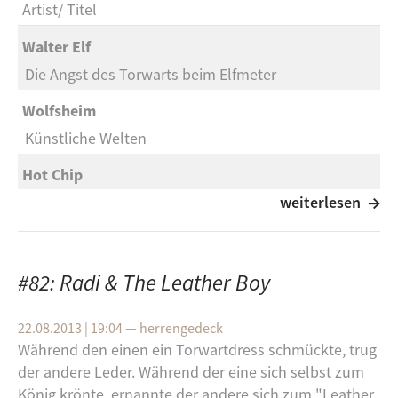
Artist
Titel
Walter Elf
Die Angst des Torwarts beim Elfmeter
Wolfsheim
Künstliche Welten
Hot Chip
Colours
weiterlesen
Tokyo Police Club
Favourite Colour
#82: Radi & The Leather Boy
1952 in Worms geboren erhielt Torhüter Rudi Kargus
1971 beim HSV einen Profivertrag.
22.08.2013 | 19:04
—
herrengedeck
Während den einen ein Torwartdress schmückte, trug
der andere Leder. Während der eine sich selbst zum
König krönte, ernannte der andere sich zum "Leather