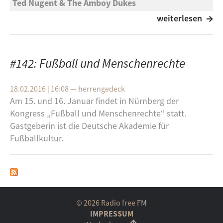
Ted Nugent & The Amboy Dukes
Journey to the Center of the Mind
weiterlesen
The Clash
Know Your Rights
#142: Fußball und Menschenrechte
The Thermals
18.02.2016 | 16:08
—
herrengedeck
Now We Can See
Am 15. und 16. Januar findet in Nürnberg der
Rachel Pollock
Kongress „Fußball und Menschenrechte“ statt.
Gastgeberin ist die Deutsche Akademie für
Let There Be Light
Fußballkultur.
Am 15. und 16. Januar findet in Nürnberg der
Kongress „Fußball und Menschenrechte“ statt.
Gastgeberin ist die Deutsche Akademie für
Fußballkultur.
© 2026 Radio free FM
IMPRESSUM