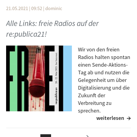
welche Technologien gibt es zur Verbreitung? Welche
21.05.2021 | 09:52
|
dominic
Vorteile bieten die unterschiedlichen
Verbreitungswege und wie kann ein
Alle Links: freie Radios auf der
flächendeckendes Programm gewährleistet werden?
re:publica21!
Wir von den freien
Radios halten spontan
einen Sende-Aktions-
Tag ab und nutzen die
Gelegenheit um über
Digitalisierung und die
Zukunft der
e ›
Verbreitung zu
Seit
sprechen.
weiterlesen
te
Webseite zum Event:
https://www.community-
ächs
media.net/