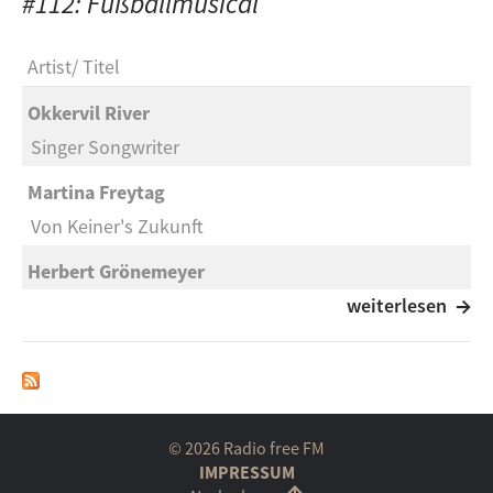
#112: Fußballmusical
Artist
Titel
Okkervil River
Singer Songwriter
Martina Freytag
Von Keiner's Zukunft
Herbert Grönemeyer
Zeit, dass sich was dreht
weiterlesen
Fehlfarben
Grauschleier (mit Herbert Grönemeyer)
The Bluenose Brothers
© 2026 Radio free FM
Singing the Blues
IMPRESSUM