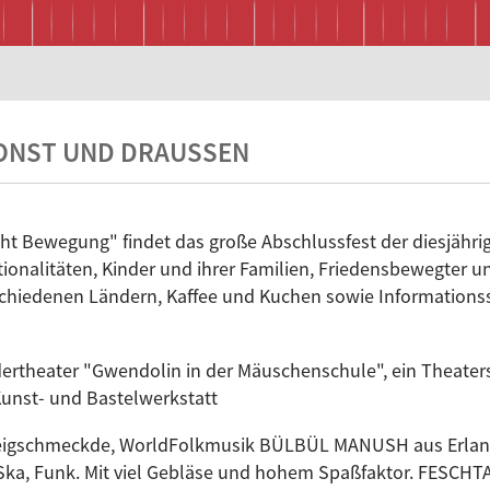
ONST UND DRAUSSEN
ht Bewegung" findet das große Abschlussfest der diesjähri
tionalitäten, Kinder und ihrer Familien, Friedensbewegter u
chiedenen Ländern, Kaffee und Kuchen sowie Information
rtheater "Gwendolin in der Mäuschenschule", ein Theaterst
Kunst- und Bastelwerkstatt
eigschmeckde, WorldFolkmusik BÜLBÜL MANUSH aus Erlang
, Ska, Funk. Mit viel Gebläse und hohem Spaßfaktor. FESC