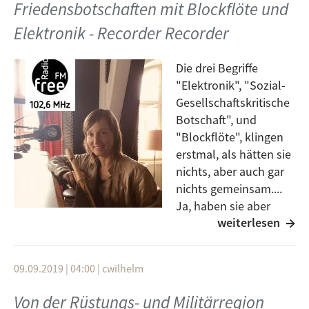
Friedensbotschaften mit Blockflöte und
Moderator: Friedrich Hog
Elektronik - Recorder Recorder
Linkliste:
Die drei Begriffe
friedenswochen-ulm.de
"Elektronik", "Sozial-
akademie-bergstrasse.de/lexikon/henrik-paulitz
Gesellschaftskritische
Botschaft", und
"Blockflöte", klingen
erstmal, als hätten sie
nichts, aber auch gar
nichts gemeinsam....
Ja, haben sie aber
weiterlesen
doch, und zwar das
Musik-Performer-Duo "Recorder Recorder". Da wollt
ihr vielleicht wissen, wie das geht, wie das
09.09.2019 | 04:00
|
cwilhelm
zusammengebracht wird?
Von der Rüstungs- und Militärregion
Das könnt ihr auf zwei Arten herausfinden, einmal am