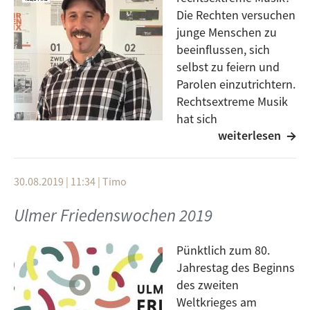
Die Rechten versuchen
junge Menschen zu
beeinflussen, sich
selbst zu feiern und
Parolen einzutrichtern.
Rechtsextreme Musik
hat sich
weiterlesen
weiterentwickelt: Es
sind nicht mehr nur drei Akkorde und harter
Rhythmus, dröhnende Bässe und unverständliche
30.08.2019 | 11:34
|
Timo
Texte, sondern auch Balladen und Lieder, Rap und
RechtsRock. Für Jugendliche sind die propagierten
Ulmer Friedenswochen 2019
Inhalte nicht immer sofort erkennbar. Information
und Aufklärung bieten Schutz vor Einflussnahme und
Pünktlich zum 80.
Manipulation.
Jahrestag des Beginns
des zweiten
Gast: Cord Dette
Weltkrieges am