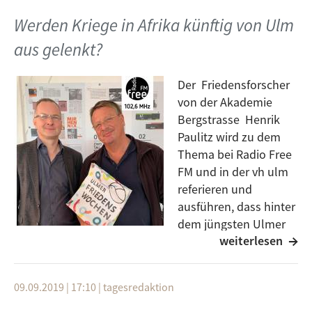
nuklearen Abrüstungsbemühungen geben kann. Am
Werden Kriege in Afrika künftig von Ulm
Abend des 11.09.19 werden beide in der vh ulm
aus gelenkt?
referieren und am Folgetage dazu in Ulm einen
Schülerworkshop gestalten.
Der Friedensforscher
Gäste: Arai Kubayeva, Sebastian Leininger
von der Akademie
Bergstrasse Henrik
Moderator: Michael Troost
Paulitz wird zu dem
Thema bei Radio Free
FM und in der vh ulm
referieren und
ausführen, dass hinter
dem jüngsten Ulmer
weiterlesen
NATO-Logistik-
Kommando (JSEC) mehr steckt, als "nur" eine
einfache Truppenverlegung zu Manöverzwecken in
09.09.2019 | 17:10
|
tagesredaktion
Richtung Russland.