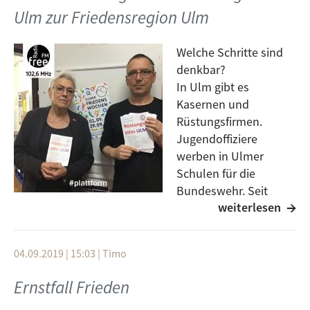
Samstag, ab 21 im Gelis 44 bei "Peace Pieces" oder -
Ulm zur Friedensregion Ulm
etwas schneller - schon jetzt im Podcast,
wenn Elisabeth Haselberger, vom Musik-Performer-
Welche Schritte sind
Duo "Recorder Recorder" uns Rede und Antwort
denkbar?
steht.
In Ulm gibt es
Kasernen und
Rüstungsfirmen.
Jugendoffiziere
werben in Ulmer
Schulen für die
Bundeswehr. Seit
weiterlesen
Kurzem werden NATO-
Einsätze von Ulm aus koordiniert und in der
Pauluskirche spielt das Heeresmusikkorps.
04.09.2019 | 15:03
|
Timo
Bundesfestung und Kriegerdenkmäler zeugen von der
militärischen Tradition der Stadt Ulm.
Ernstfall Frieden
Wie könnte aus der traditionellen Rüstungs- und