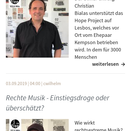
Redakteur Timo Freudenreich gesprochen.
Christian
Bialas unterstützt das
Mehr zu Dr. Wolfram Wette :
Wikipedia
Hope Project auf
Mehr zu Programm der Ulmer Friedenswochen unter :
Lesbos, welches vor
friedenswochen-ulm.de
Ort vom Ehepaar
Kempson betrieben
wird. In dem für 3000
Menschen
weiterlesen
ausgelegten Lager auf
der griechischen Insel leben bis zu 10.000 Menschen.
Das Lager besteht aus Plastikplanen, Dreck und
03.09.2019 | 04:00
|
cwilhelm
Fäkalien und spottet jeder Beschreibung. Christian
Bialas informiert über die unfassbare Situation im
Rechte Musik - Einstiegsdroge oder
Lager Moria, einem der Hotspots vor der türkischen
überschätzt?
Küste, und schildert die Hilfsaktionen des Hope
Project.
Wie wirkt
Moderator: Friedrich Hog
rechtsextreme Musik?